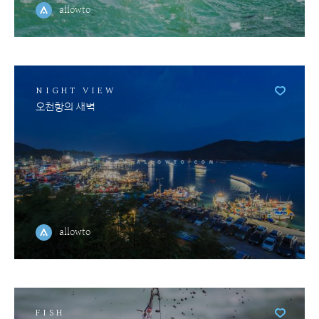
allowto
NIGHT VIEW
오천항의 새벽
allowto
FISH