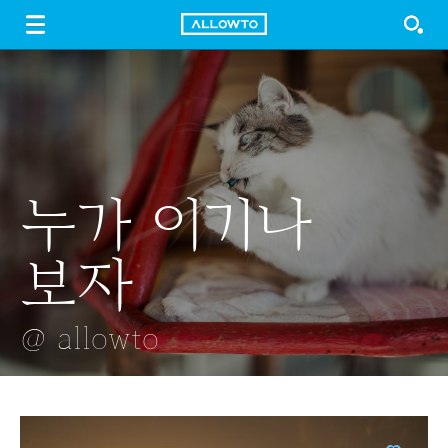
LOGIN
SIGN UP
FREE DOWNLOAD
GUIDE
누가 이기나
담양
VR
옷걸이
몽글몽글한 꽃
보자
메타세콰이어길
@ allowto
@ allowto
@ allowto
@ allowto
@ allowto