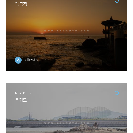
영금정
allowto
NATURE
옥귀도