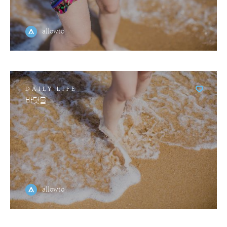
allowto
DAILY LIFE
바닷물
allowto