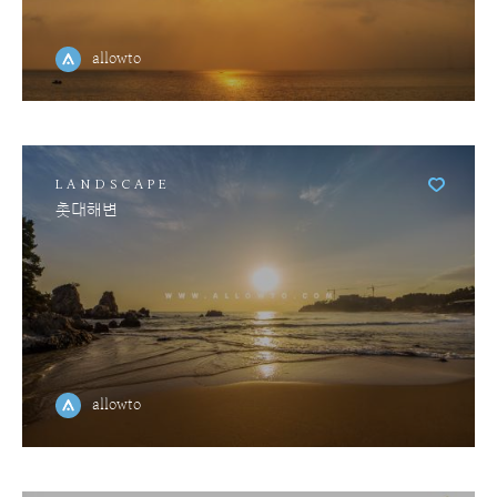
allowto
LANDSCAPE
촛대해변
allowto