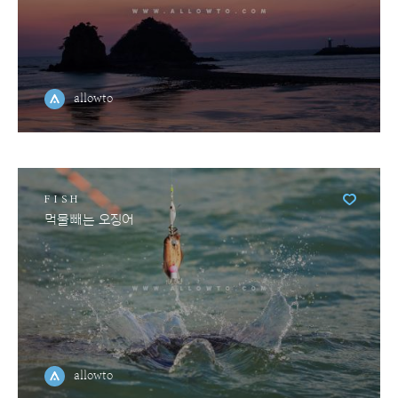
allowto
FISH
먹물빼는 오징어
allowto