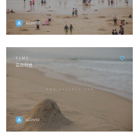
allowto
TIME
모래해변
allowto