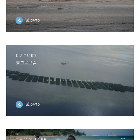
allowto
NATURE
맹그로브숲
allowto
DAILY LIFE