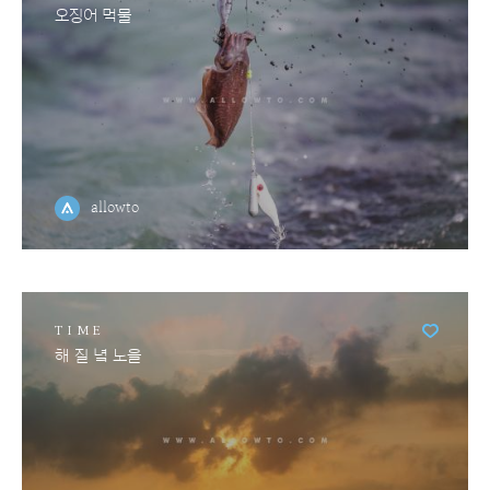
오징어 먹물
allowto
TIME
해 질 녘 노을