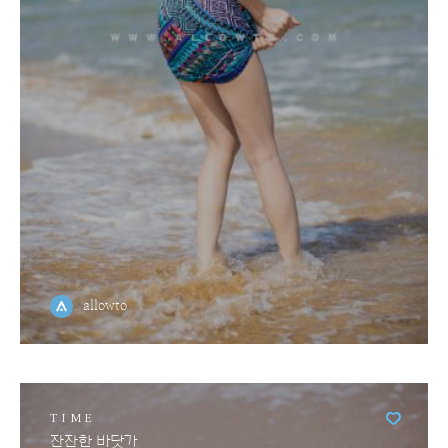
allowto
TIME
잔잔한 바닷가