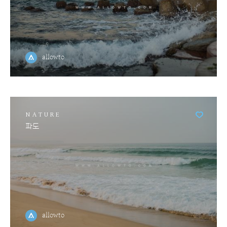
allowto
NATURE
파도
allowto