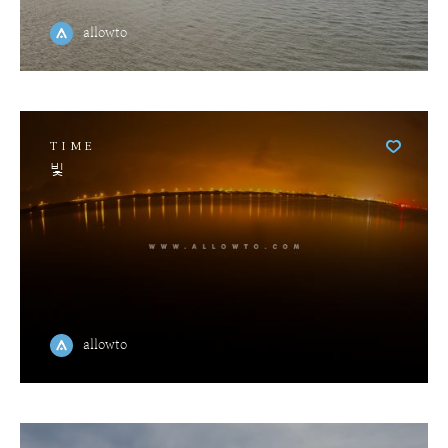
allowto
TIME
빛
allowto