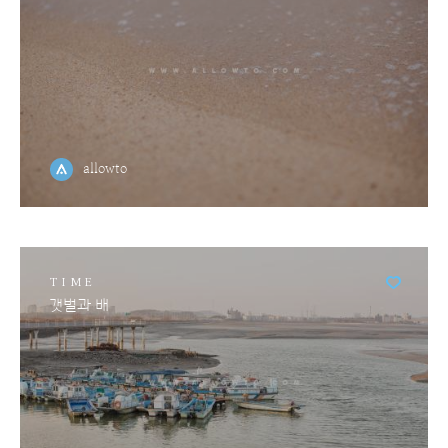
allowto
TIME
갯벌과 배