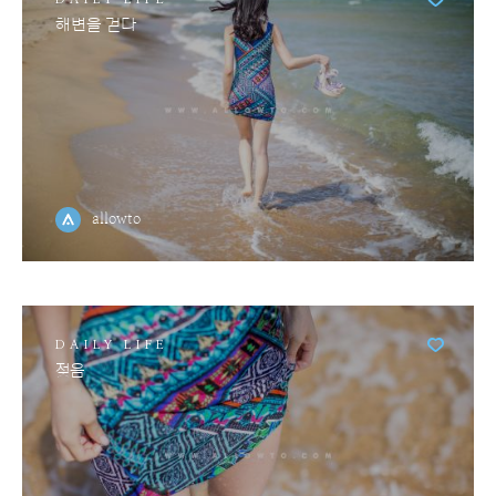
해변을 걷다
allowto
DAILY LIFE
젖음