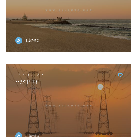
allowto
LANDSCAPE
태양이 뜨다
allowto