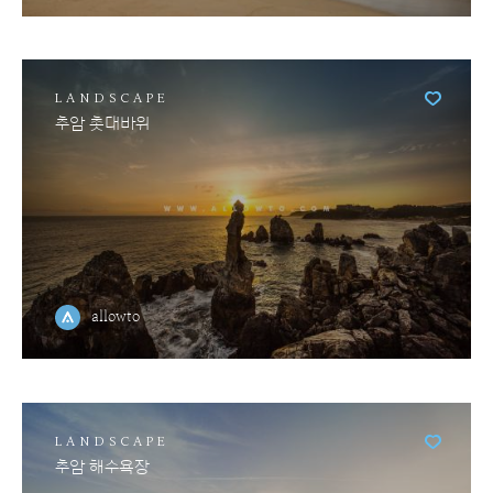
LANDSCAPE
추암 촛대바위
allowto
LANDSCAPE
추암 해수욕장