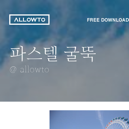
FREE DOWNLOAD
파스텔 굴뚝
곧게 뻗은 방파
드림드림
봄을 알리는 매
금낭화
@ allowto
@ allowto
@ allowto
@ allowto
@ allowto