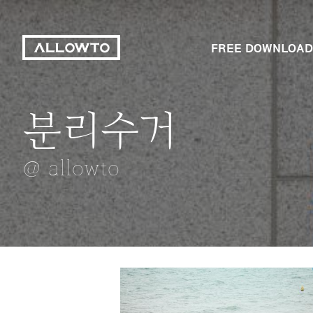
FREE DOWNLOAD
분리수거
SWEET MELIN
토라짐
롯데타워불꽃축
하늘
@ allowto
@ allowto
@ allowto
@ allowto
@ allowto