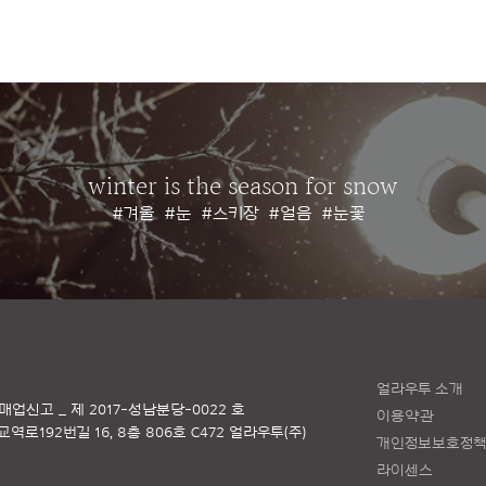
winter is the season for snow
#겨울
#눈
#스키장
#얼음
#눈꽃
얼라우투 소개
매업신고 _ 제 2017-성남분당-0022 호
이용약관
로192번길 16, 8층 806호 C472 얼라우투(주)
개인정보보호정
라이센스