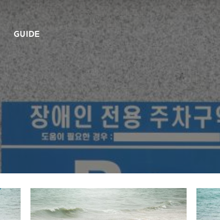
GUIDE
A
제