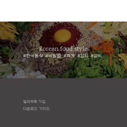
korean food style
#한국음식
#비빔밥
#찌게
#김치
#갈비
얼라우투 가입
다운로드 가이드
책