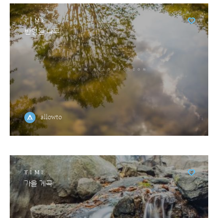
TIME
반영된 나무
allowto
TIME
가을 계곡