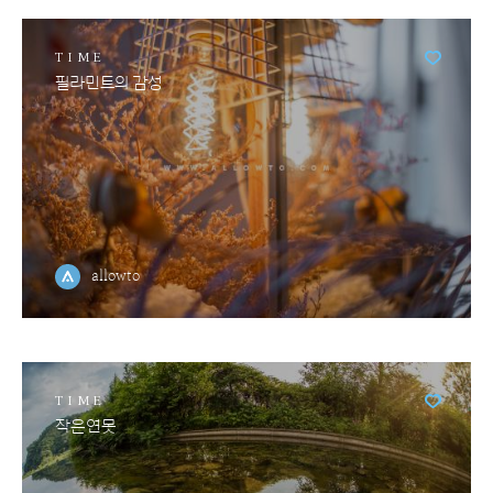
TIME
필라민트의 감성
allowto
TIME
작은연못