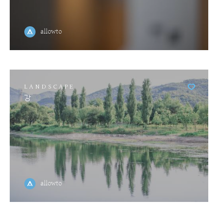
allowto
LANDSCAPE
강
allowto