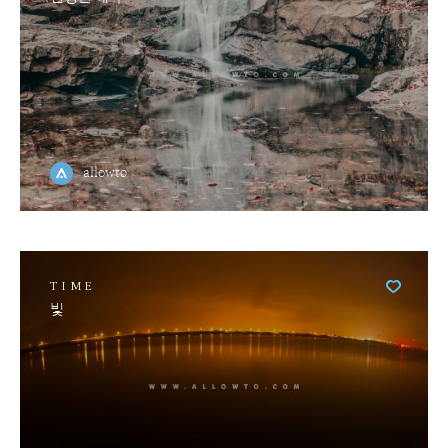
allowto
TIME
빛