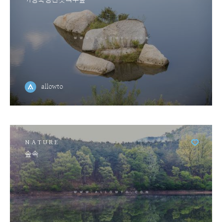
allowto
NATURE
숲속