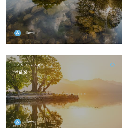
allowto
LANDSCAPE
아침 빛
allowto