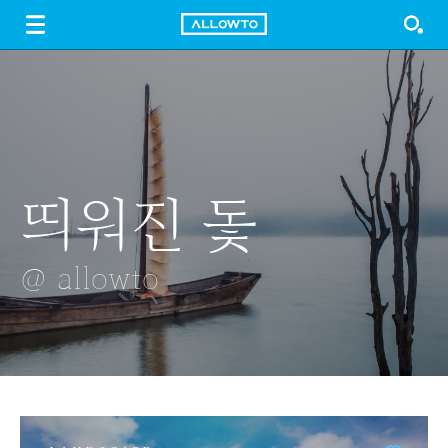
LOGIN
SIGN UP
FREE DOWNLOAD
GUIDE
띄워진 돛
매끄러운 꿀
얼라우투와
천안역
이코플렉스
공책
@ allowto
@ allowto
@ allowto
@ allowto
@ allowto