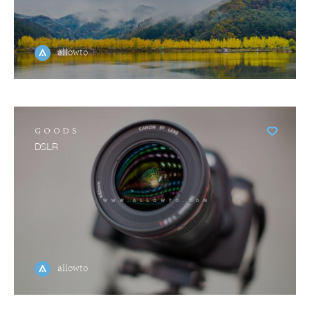
allowto
GOODS
DSLR
allowto