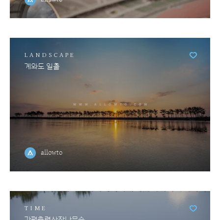
LANDSCAPE
계와도 일출
allowto
TIME
가평축령산잣나무숲