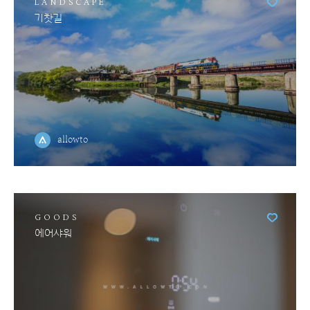
LANDSCAPE
기찻길
allowto
GOODS
에어샤워