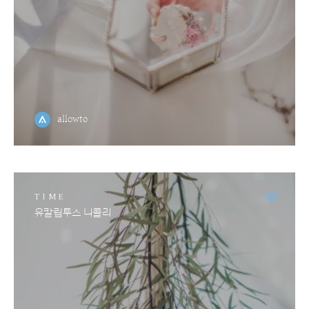
allowto
TIME
유칼립투스 니콜리