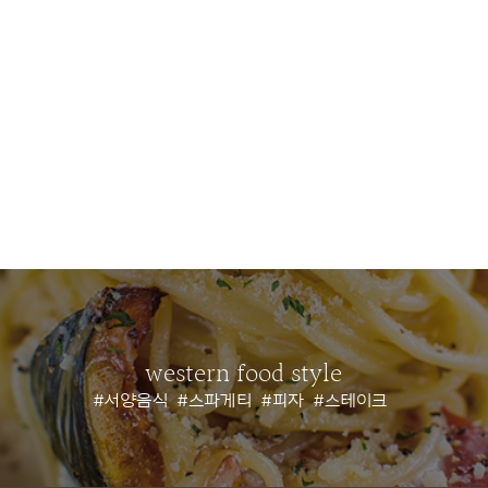
western food style
#서양음식
#스파게티
#피자
#스테이크