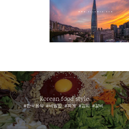
korean food style
#한국음식
#비빔밥
#찌게
#김치
#갈비