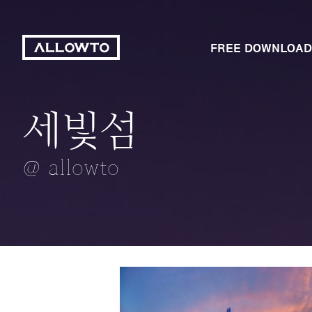
FREE DOWNLOAD
세빛섬
회식자리
노랑노랑 오렌지
해 지는 바다
크루아상
@ allowto
@ allowto
@ allowto
@ allowto
@ allowto