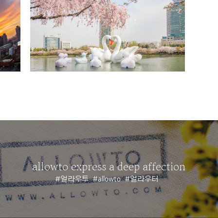
allowto express a deep affection
#얼라우투
#allowto
#얼라우터