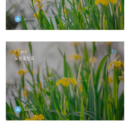
allowto
TIME
노랑꽃창포
allowto