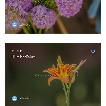
allowto
TIME
lilium lancifolium
allowto