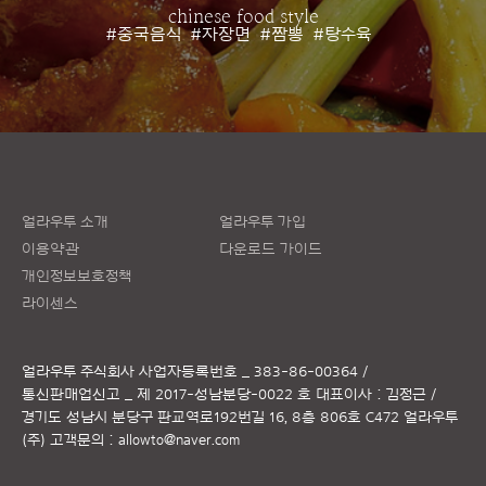
chinese food style
#중국음식
#자장면
#짬뽕
#탕수육
얼라우투 소개
얼라우투 가입
이용약관
다운로드 가이드
개인정보보호정책
라이센스
얼라우투 주식회사
사업자등록번호 _ 383-86-00364 /
통신판매업신고 _ 제 2017-성남분당-0022 호
대표이사 : 김정근 /
경기도 성남시 분당구 판교역로192번길 16, 8층 806호 C472 얼라우투
(주)
고객문의 :
allowto@naver.com