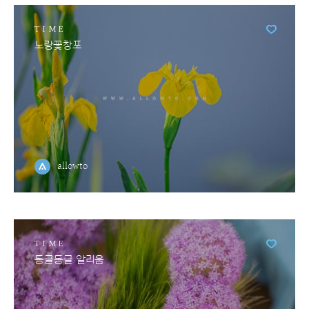
TIME
노랑꽃창포
allowto
TIME
동글동글 알리움