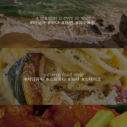
a sea that is ever so wide
#바닷가
#바다
#해변
#해수욕장
western food style
#서양음식
#스파게티
#피자
#스테이크