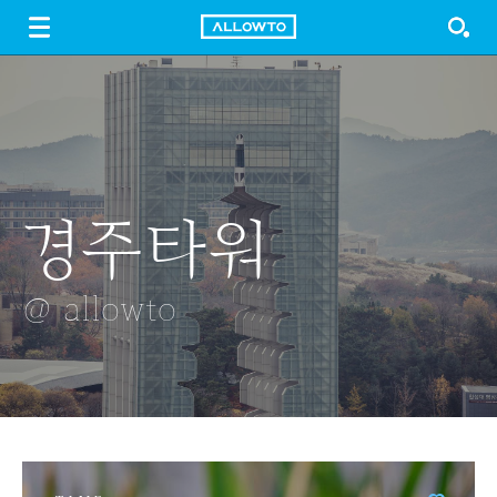
LOGIN
SIGN UP
FREE DOWNLOAD
GUIDE
경주타워
북한산 만장봉
나무들 사이로
소이캔들
눈꽃
@ allowto
@ allowto
@ allowto
@ allowto
@ allowto