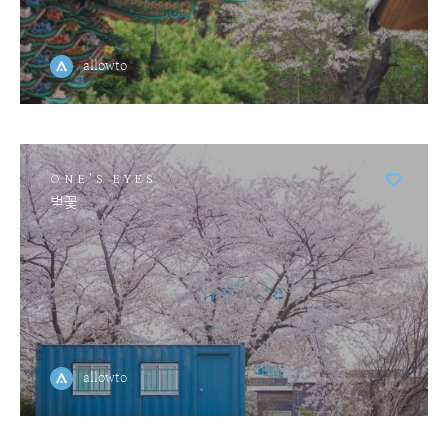
allowto
ONE'S EYES
벚꽃
allowto