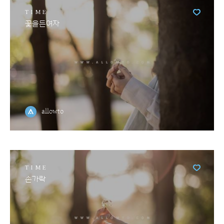
TIME
꽃을든여자
allowto
TIME
손가락