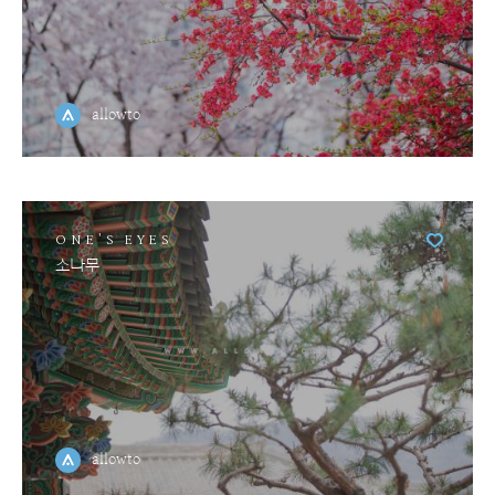
allowto
ONE'S EYES
소나무
allowto