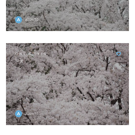
allowto
ONE'S EYES
벚꽃
allowto