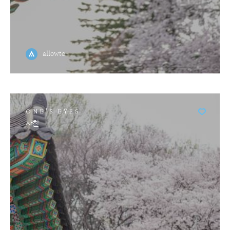
allowto
ONE'S EYES
사찰