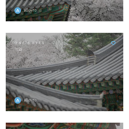
allowto
ONE'S EYES
기와
allowto