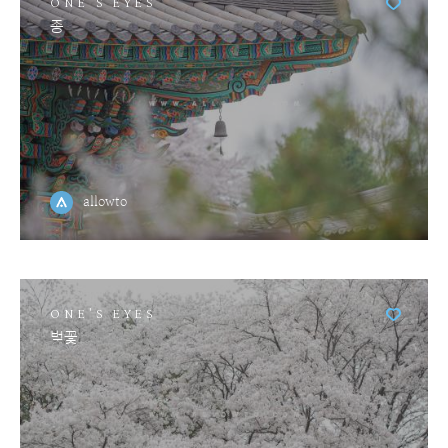
ONE'S EYES
종
allowto
ONE'S EYES
벚꽃