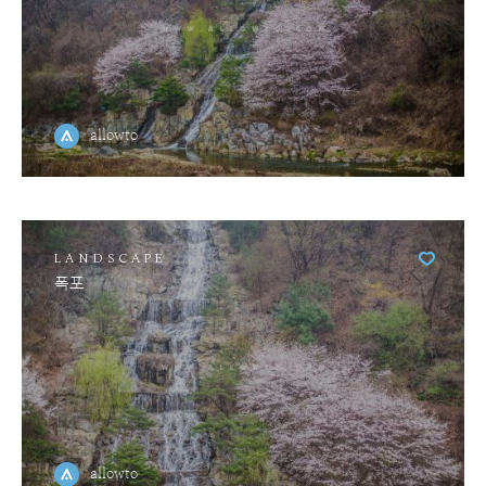
allowto
LANDSCAPE
폭포
allowto