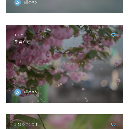
allowto
TIME
벚꽃엔딩
allowto
EMOTION