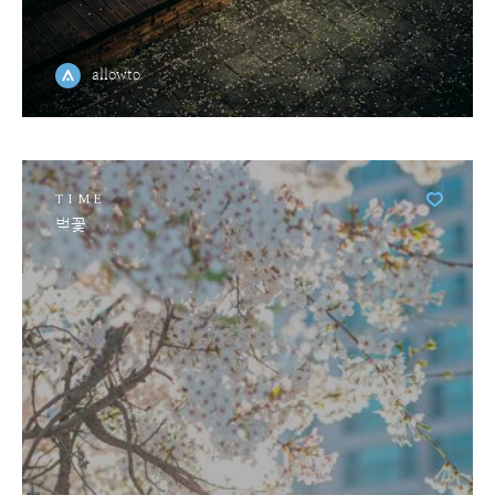
allowto
TIME
벚꽃