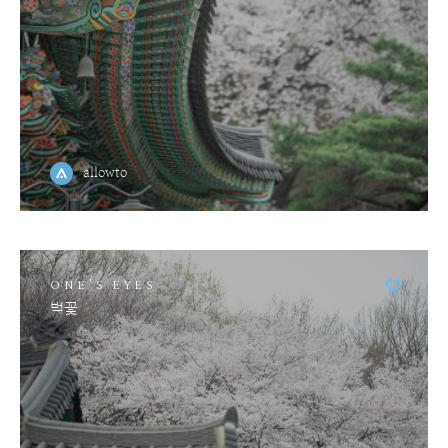
allowto
ONE'S EYES
벚꽃