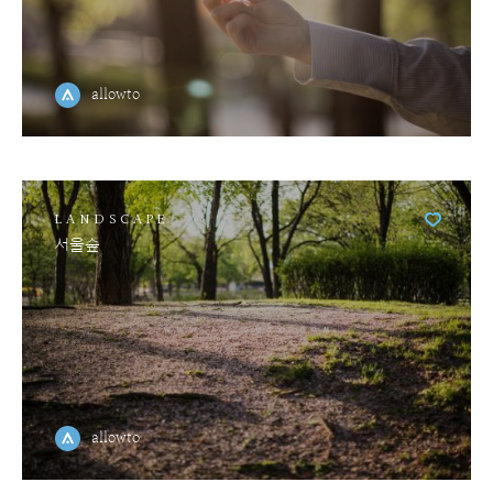
allowto
LANDSCAPE
서울숲
allowto