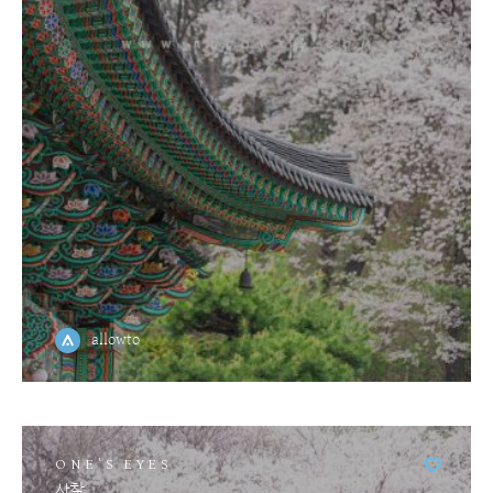
allowto
ONE'S EYES
사찰