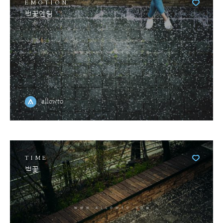
EMOTION
벚꽃엔딩
allowto
TIME
벚꽃