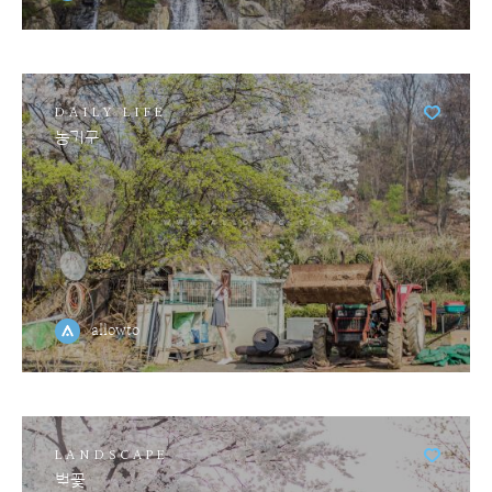
DAILY LIFE
농기구
allowto
LANDSCAPE
벚꽃