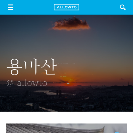
LOGIN
SIGN UP
FREE DOWNLOAD
GUIDE
용마산
잔디의 그림자
자귀나무
일출
수양벚꽃
@ allowto
@ allowto
@ allowto
@ allowto
@ allowto