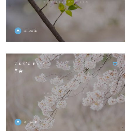
allowto
ONE'S EYES
벚꽃
allowto