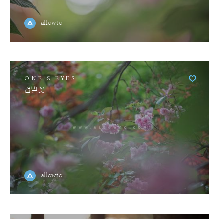
allowto
ONE'S EYES
겹벚꽃
allowto