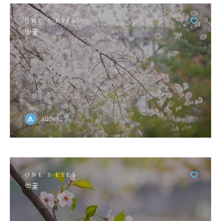
ONE'S EYES
벚꽃
allowto
ONE'S EYES
벚꽃