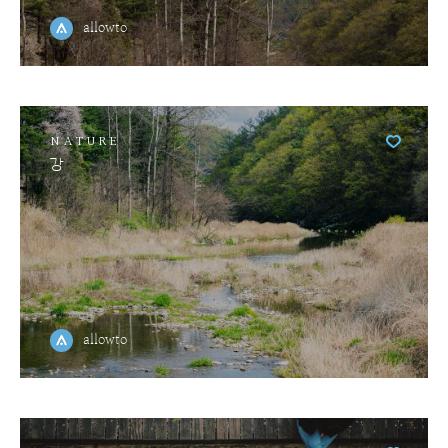
allowto
NATURE
강
allowto