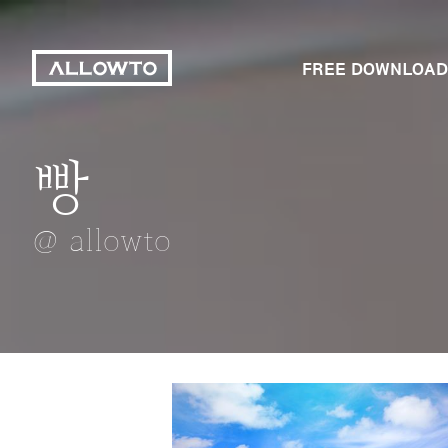
FREE DOWNLOAD
빵
소세지
궤적
남애항
차
@ allowto
@ allowto
@ allowto
@ allowto
@ allowto