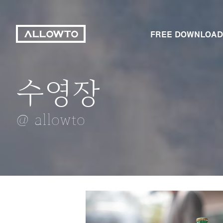
FREE DOWNLOAD
수영장
자목련
푸른수목원
성모 마리아
나무길
@ allowto
@ allowto
@ allowto
@ allowto
@ allowto