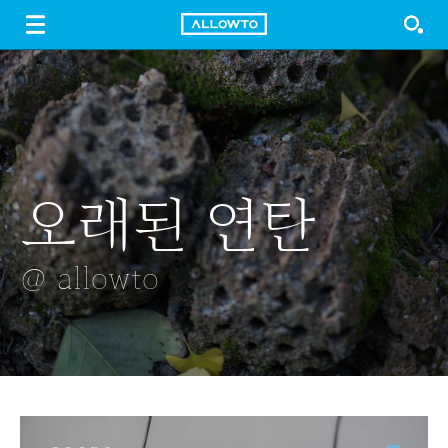
LOGIN
SIGN UP
FREE DOWNLOAD
GUIDE
오래된 연탄
손소독제
한강의 얼음
드라이 플라워
눈길
@ allowto
@ allowto
@ allowto
@ allowto
@ allowto