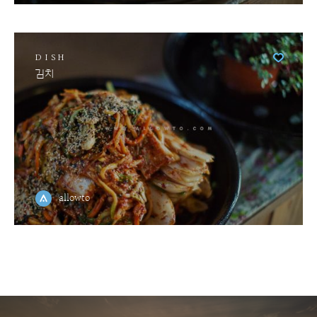
DISH
김치
allowto