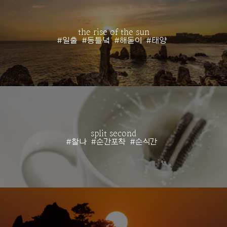
the rise of the sun
#일출
#동틀녘
#해돋이
#태양
split second
#찰나
#순간포착
#순식간