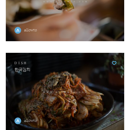
allowto
DISH
한국김치
allowto