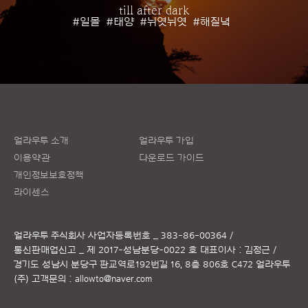
till after dark
#일몰
#태양
#뉘엿뉘엿
#해질녘
얼라우투 소개
얼라우투 가입
이용약관
다운로드 가이드
개인정보보호정책
라이센스
얼라우투 주식회사
사업자등록번호 _ 383-86-00364 /
통신판매업신고 _ 제 2017-성남분당-0022 호
대표이사 : 김정근 /
경기도 성남시 분당구 판교역로192번길 16, 8층 806호 C472 얼라우투
(주)
고객문의 :
allowto@naver.com