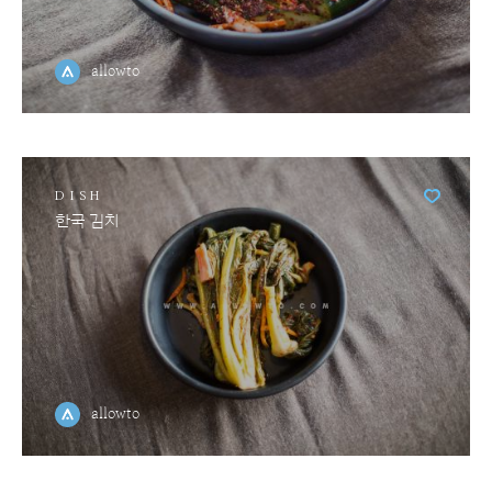
allowto
DISH
한국 김치
allowto