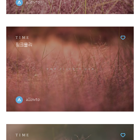
allowto
TIME
핑크뮬리
allowto
TIME