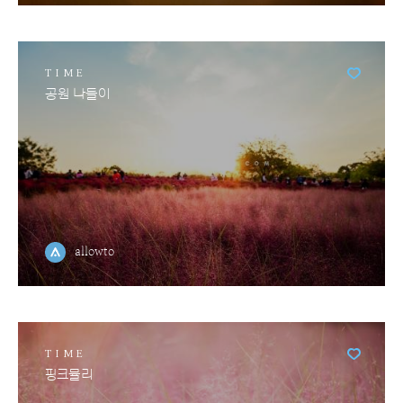
TIME
공원 나들이
allowto
TIME
핑크뮬리