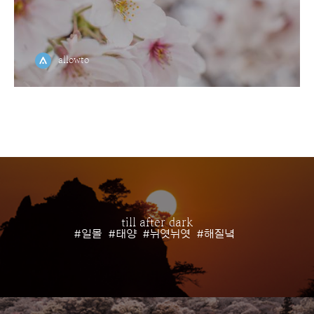
allowto
till after dark
#일몰
#태양
#뉘엿뉘엿
#해질녘