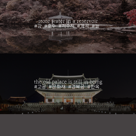
store water in a reservoir
#강
#호수
#저수지
#계곡
#늪
the old palace is still in being
#고궁
#문화재
#경복궁
#한옥