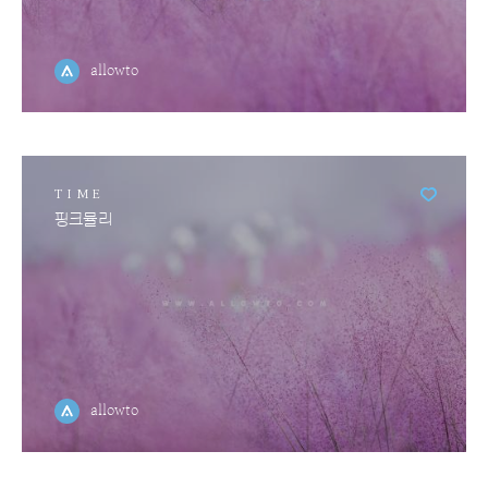
allowto
TIME
핑크뮬리
allowto