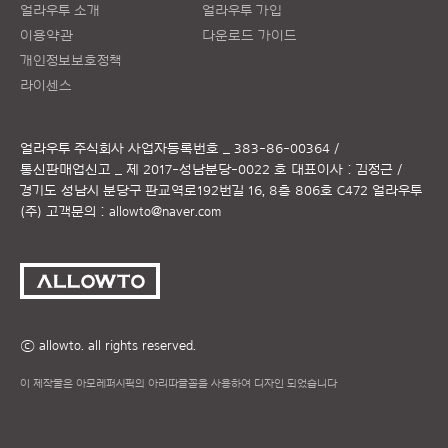
얼라우투 소개
얼라우투 가입
이용약관
다운로드 가이드
개인정보보호정책
라이센스
얼라우투 주식회사
사업자등록번호 _ 383-86-00364 /
통신판매업신고 _ 제 2017-성남분당-0022 호
대표이사 : 김정근 /
경기도 성남시 분당구 판교역로192번길 16, 8층 806호 C472 얼라우투
(주)
고객문의 :
allowto@naver.com
ⓒ allowto. all rights reserved.
이 제작물은 아모레퍼시픽의 아리따글꼴을 사용하여 디자인 되었습니다