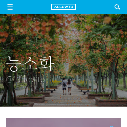
LOGIN
SIGN UP
FREE DOWNLOAD
GUIDE
능소화
약침
외부차량
세한정 연꽃
청소중
@ allowto
@ allowto
@ allowto
@ allowto
@ allowto