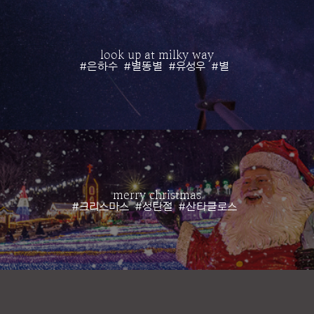
look up at milky way
#은하수
#별똥별
#유성우
#별
merry christmas
#크리스마스
#성탄절
#산타클로스