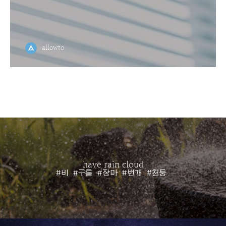
allowto
have rain cloud
#비
#구름
#장마
#번개
#천둥