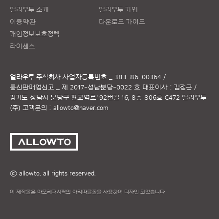
얼라우투 소개
얼라우투 가입
이용약관
다운로드 가이드
개인정보보호정책
라이센스
얼라우투 주식회사
사업자등록번호 _ 383-86-00364 /
통신판매업신고 _ 제 2017-성남분당-0022 호
대표이사 : 김정근 /
경기도 성남시 분당구 판교역로192번길 16, 8층 806호 C472 얼라우투
(주)
고객문의 :
allowto@naver.com
ⓒ allowto. all rights reserved.
이 제작물은 아모레퍼시픽의 아리따글꼴을 사용하여 디자인 되었습니다