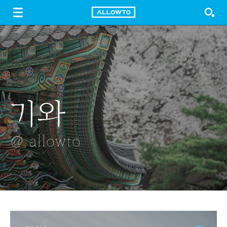
LOGIN
SIGN UP
FREE DOWNLOAD
GUIDE
기와
지나가는 배
철쭉
그네
건조된 블루베리
@ allowto
@ allowto
@ allowto
@ allowto
@ allowto