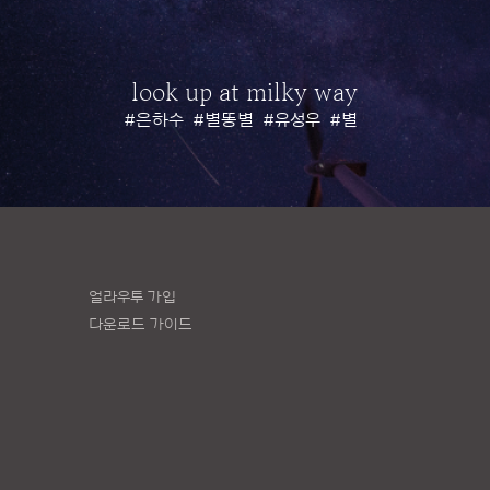
look up at milky way
#은하수
#별똥별
#유성우
#별
얼라우투 가입
다운로드 가이드
책