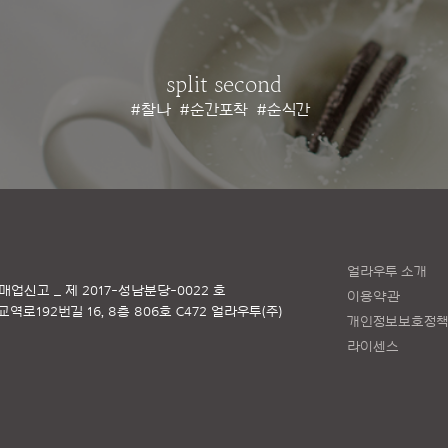
split second
#찰나
#순간포착
#순식간
얼라우투 소개
매업신고 _ 제 2017-성남분당-0022 호
이용약관
로192번길 16, 8층 806호 C472 얼라우투(주)
개인정보보호정
라이센스