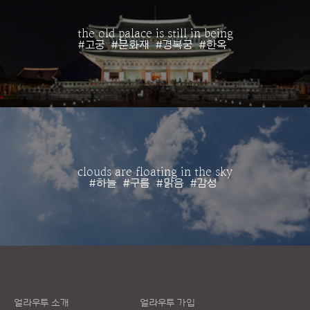
the old palace is still in being
#고궁
#문화재
#경복궁
#한옥
clouds are floating in the sky
#하늘
#구름
#맑음
#감성
얼라우투 소개
얼라우투 가입