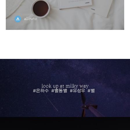
allowto
look up at milky way
#은하수
#별똥별
#유성우
#별