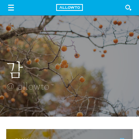
LOGIN
SIGN UP
FREE DOWNLOAD
GUIDE
감
은하수
WINDMILL
선인장
조명
@ allowto
@ allowto
@ allowto
@ allowto
@ allowto