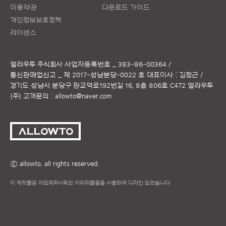
이용약관
다운로드 가이드
개인정보보호정책
라이센스
얼라우투 주식회사
사업자등록번호 _ 383-86-00364 /
통신판매업신고 _ 제 2017-성남분당-0022 호
대표이사 : 김정근 /
경기도 성남시 분당구 판교역로192번길 16, 8층 806호 C472 얼라우투
(주)
고객문의 :
allowto@naver.com
ⓒ allowto. all rights reserved.
이 제작물은 아모레퍼시픽의 아리따글꼴을 사용하여 디자인 되었습니다