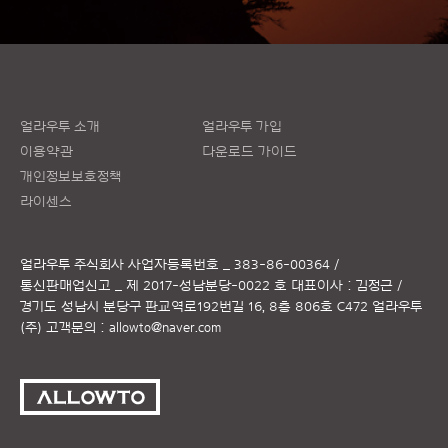
얼라우투 소개
얼라우투 가입
이용약관
다운로드 가이드
개인정보보호정책
라이센스
얼라우투 주식회사
사업자등록번호 _ 383-86-00364 /
통신판매업신고 _ 제 2017-성남분당-0022 호
대표이사 : 김정근 /
경기도 성남시 분당구 판교역로192번길 16, 8층 806호 C472 얼라우투
(주)
고객문의 :
allowto@naver.com