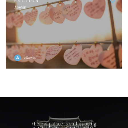
EMOTION
사랑해
allowto
the old palace is still in being