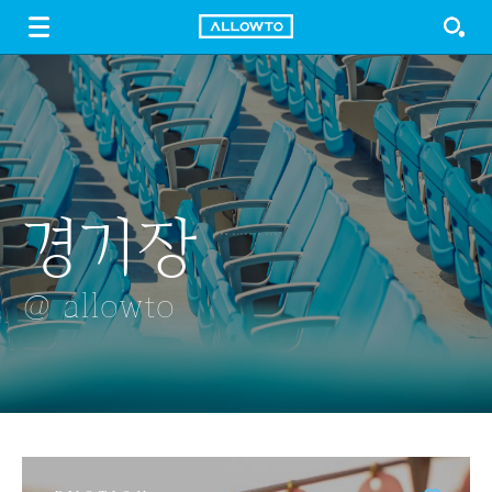
LOGIN
SIGN UP
FREE DOWNLOAD
GUIDE
경기장
계곡
바구니에 담긴
피치소녀
오래된 나무
백도 복숭아
@ allowto
@ allowto
@ allowto
@ allowto
@ allowto