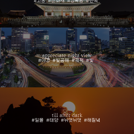
#고궁
#문화재
#경복궁
#한옥
appreciate night view
#야경
#빛공해
#궤적
#빛
till after dark
#일몰
#태양
#뉘엿뉘엿
#해질녘