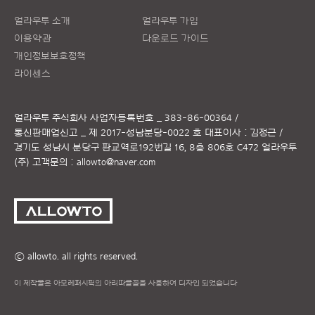
얼라우투 소개
얼라우투 가입
이용약관
다운로드 가이드
개인정보보호정책
라이센스
얼라우투 주식회사
사업자등록번호 _ 383-86-00364 /
통신판매업신고 _ 제 2017-성남분당-0022 호
대표이사 : 김정근 /
경기도 성남시 분당구 판교역로192번길 16, 8층 806호 C472 얼라우투
(주)
고객문의 :
allowto@naver.com
ⓒ allowto. all rights reserved.
이 제작물은 아모레퍼시픽의 아리따글꼴을 사용하여 디자인 되었습니다