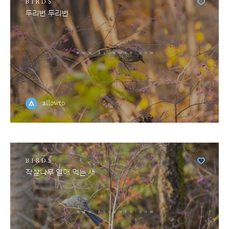
BIRDS
두리번 두리번
allowto
BIRDS
작살나무 열매 먹는 새