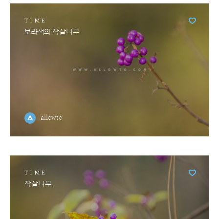
TIME
보라색의 작살나무
allowto
TIME
작살나무