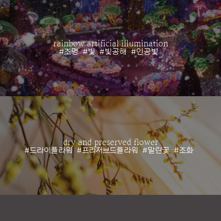
rainbow artificial illumination
#조명
#빛
#빛공해
#인공빛
dry and preserved flower
#드라이플라워
#프리저브드플라워
#말린꽃
#조화