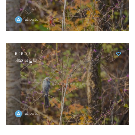
allowto
BIRDS
새와 작살나무
allowto