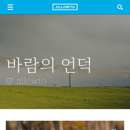
LOGIN
SIGN UP
FREE DOWNLOAD
GUIDE
바람의 언덕
이끼
꽃사과꽃
장애인
벚꽃
@ allowto
@ allowto
@ allowto
@ allowto
@ allowto