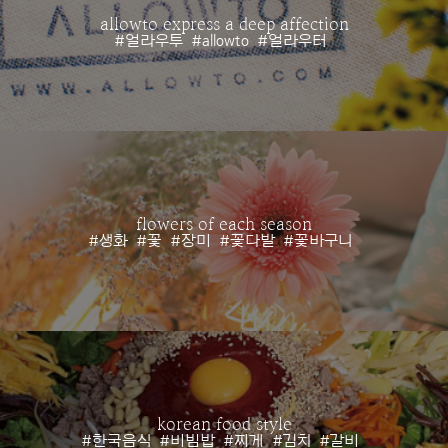
allowto express a deep affection
#얼라우투
#allowto
#얼라우터
flowers of each season
#생화
#꽃
#장미
#꽃다발
#꽃바구니
korean food style
#한국음식
#비빔밥
#찌게
#김치
#갈비