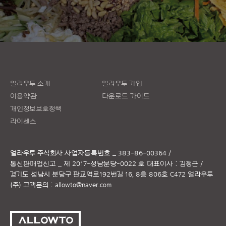
얼라우투 소개
얼라우투 가입
이용약관
다운로드 가이드
개인정보보호정책
라이센스
얼라우투 주식회사
사업자등록번호 _ 383-86-00364 /
통신판매업신고 _ 제 2017-성남분당-0022 호
대표이사 : 김정근 /
경기도 성남시 분당구 판교역로192번길 16, 8층 806호 C472 얼라우투
(주)
고객문의 :
allowto@naver.com