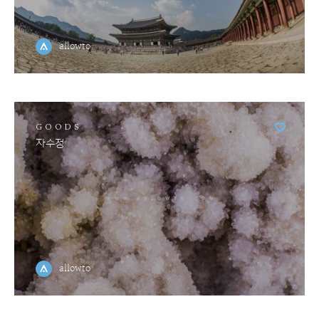
allowto
GOODS
자수정
allowto