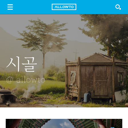
LOGIN
SIGN UP
FREE DOWNLOAD
GUIDE
시골
작은 저수지의
질주하는 빛을
가짜나무
모빌
아침
따라
@ allowto
@ allowto
@ allowto
@ allowto
@ allowto