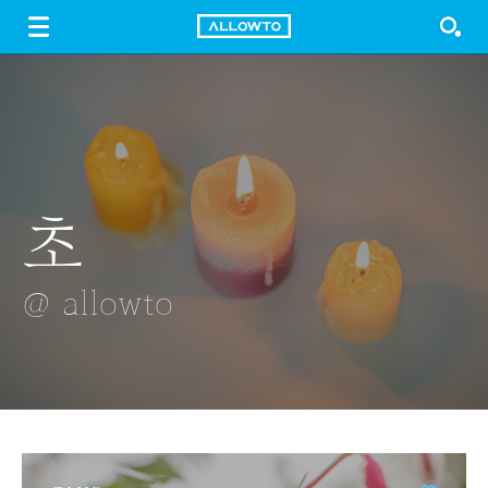
LOGIN
SIGN UP
FREE DOWNLOAD
GUIDE
초
은행나무
벚꽃축제
묘미스런 묘미
핑크 구두
@ allowto
@ allowto
@ allowto
@ allowto
@ allowto