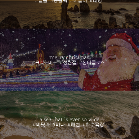
#일출
#동틀녘
#해돋이
#태양
merry christmas
#크리스마스
#성탄절
#산타클로스
a sea that is ever so wide
#바닷가
#바다
#해변
#해수욕장