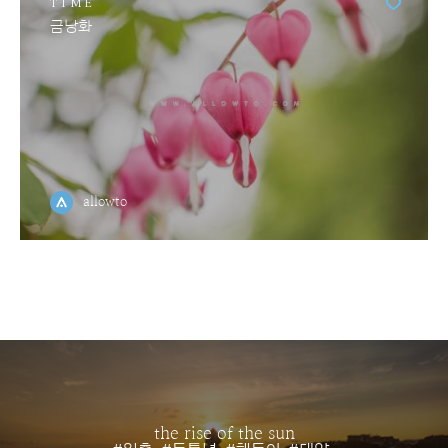
TIME
금낭화
allowto
the rise of the sun