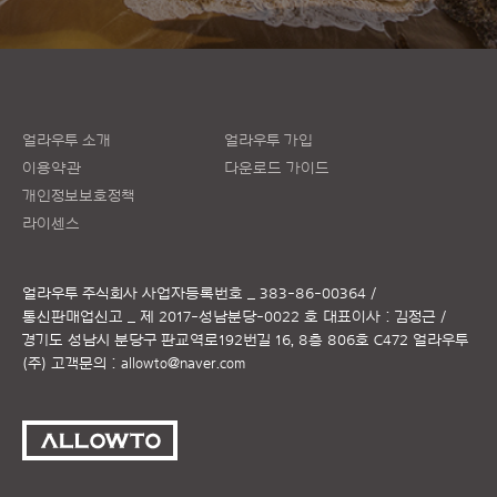
얼라우투 소개
얼라우투 가입
이용약관
다운로드 가이드
개인정보보호정책
라이센스
얼라우투 주식회사
사업자등록번호 _ 383-86-00364 /
통신판매업신고 _ 제 2017-성남분당-0022 호
대표이사 : 김정근 /
경기도 성남시 분당구 판교역로192번길 16, 8층 806호 C472 얼라우투
(주)
고객문의 :
allowto@naver.com