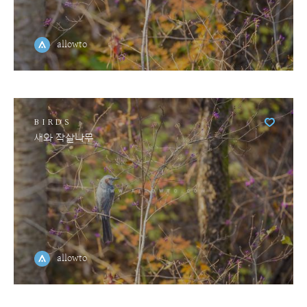
allowto
BIRDS
새와 작살나무
allowto