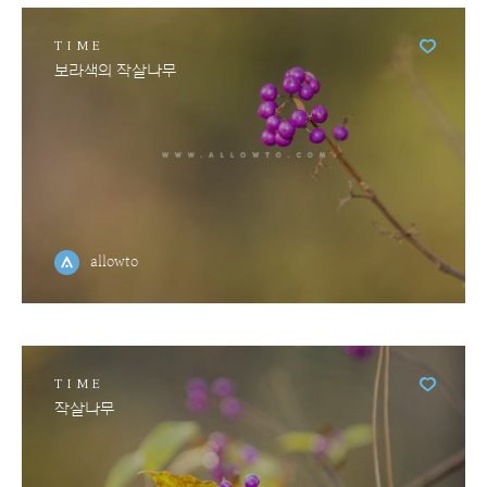
TIME
보라색의 작살나무
allowto
TIME
작살나무