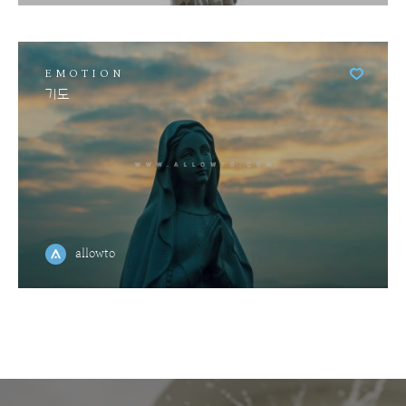
EMOTION
기도
allowto