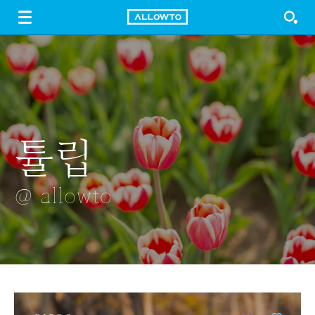
LOGIN
SIGN UP
FREE DOWNLOAD
GUIDE
튤립
고양이
티라이트와
폭포의 얼음
흐린날의 추억
봉투
오랑대
@ allowto
@ allowto
@ allowto
@ allowto
@ allowto