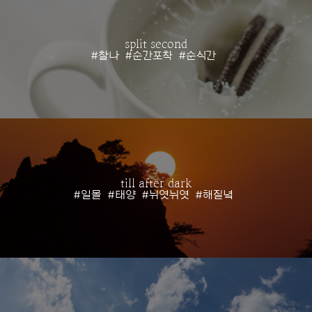
split second
#찰나
#순간포착
#순식간
till after dark
#일몰
#태양
#뉘엿뉘엿
#해질녘