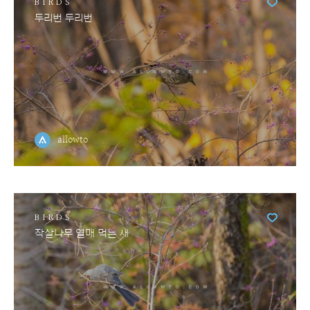
BIRDS
두리번 두리번
allowto
BIRDS
작살나무 열매 먹는 새