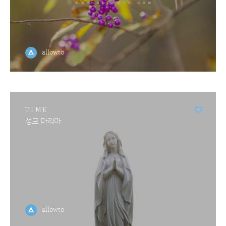
allowto
TIME
성모 마리아
allowto