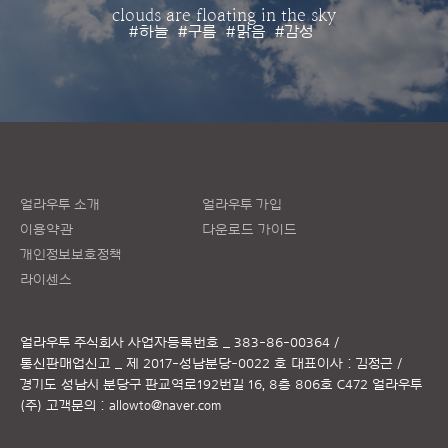
clouds are floating in the sky
#하늘
#구름
#맑음
#감성
얼라우투 소개
얼라우투 가입
이용약관
다운로드 가이드
개인정보보호정책
라이센스
얼라우투 주식회사
사업자등록번호 _ 383-86-00364 /
통신판매업신고 _ 제 2017-성남분당-0022 호
대표이사 : 김정근 /
경기도 성남시 분당구 판교역로192번길 16, 8층 806호 C472 얼라우투
(주)
고객문의 :
allowto@naver.com