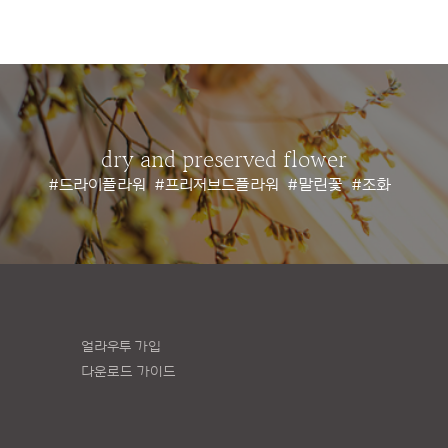
dry and preserved flower
#드라이플라워
#프리저브드플라워
#말린꽃
#조화
얼라우투 가입
다운로드 가이드
책