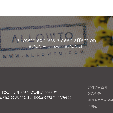
allowto express a deep affection
#얼라우투
#allowto
#얼라우터
얼라우투 소개
매업신고 _ 제 2017-성남분당-0022 호
이용약관
로192번길 16, 8층 806호 C472 얼라우투(주)
개인정보보호정
라이센스