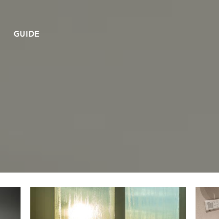
GUIDE
텔