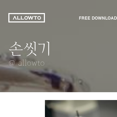
FREE DOWNLOAD
손씻기
텃밭
나홀로 매화
봄이 찾아온 호
빵
@ allowto
@ allowto
@ allowto
@ allowto
@ allowto