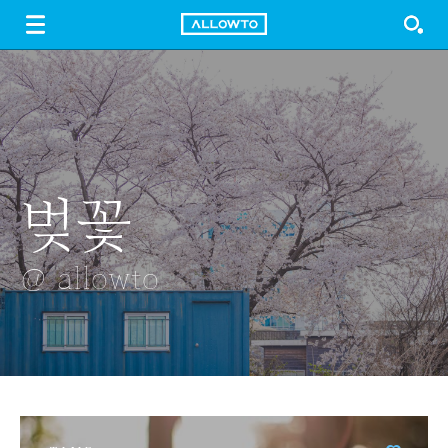
LOGIN
SIGN UP
FREE DOWNLOAD
GUIDE
벚꽃
야간 벚꽃
거울속으로
쌍계루
핑크 댑싸리
@ allowto
@ allowto
@ allowto
@ allowto
@ allowto