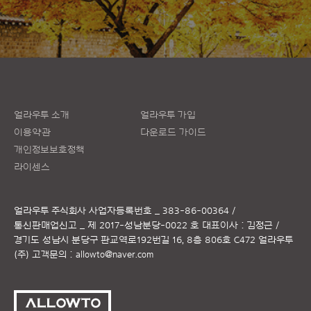
얼라우투 소개
얼라우투 가입
이용약관
다운로드 가이드
개인정보보호정책
라이센스
얼라우투 주식회사
사업자등록번호 _ 383-86-00364 /
통신판매업신고 _ 제 2017-성남분당-0022 호
대표이사 : 김정근 /
경기도 성남시 분당구 판교역로192번길 16, 8층 806호 C472 얼라우투
(주)
고객문의 :
allowto@naver.com