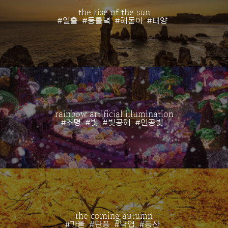
the rise of the sun
#일출
#동틀녘
#해돋이
#태양
rainbow artificial illumination
#조명
#빛
#빛공해
#인공빛
the coming autumn
#가을
#단풍
#낙엽
#등산