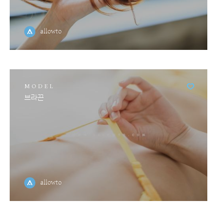
allowto
MODEL
브라끈
allowto