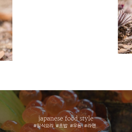
japanese food style
#일식요리
#초밥
#우동
#라멘