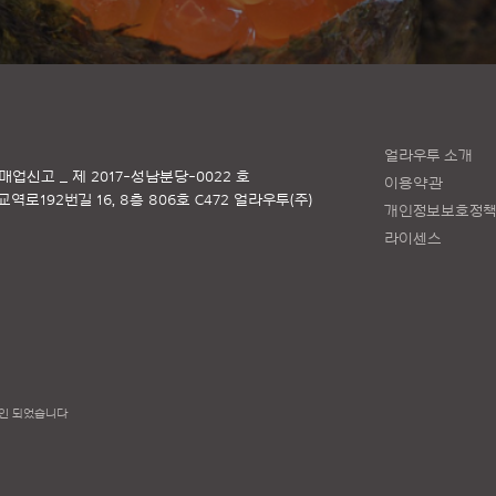
얼라우투 소개
매업신고 _ 제 2017-성남분당-0022 호
이용약관
로192번길 16, 8층 806호 C472 얼라우투(주)
개인정보보호정
라이센스
인 되었습니다