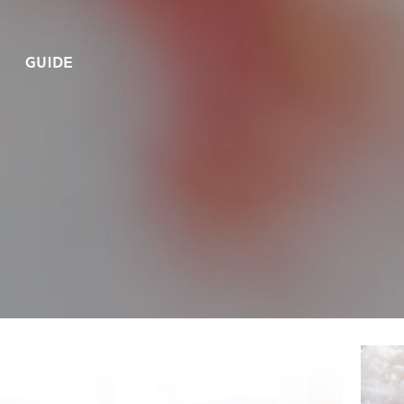
GUIDE
섬