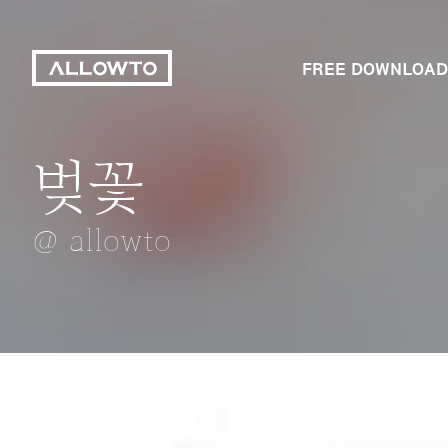
FREE DOWNLOAD
벚꽃
샤워실
파도치는 바다
아파트
겨울한강의 세빛
@ allowto
@ allowto
@ allowto
@ allowto
@ allowto