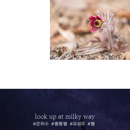
look up at milky way
#은하수
#별똥별
#유성우
#별