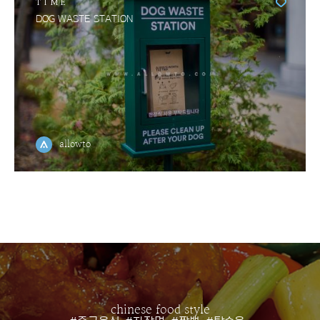
TIME
DOG WASTE STATION
allowto
chinese food style