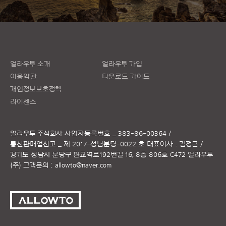
얼라우투 소개
얼라우투 가입
이용약관
다운로드 가이드
개인정보보호정책
라이센스
얼라우투 주식회사
사업자등록번호 _ 383-86-00364 /
통신판매업신고 _ 제 2017-성남분당-0022 호
대표이사 : 김정근 /
경기도 성남시 분당구 판교역로192번길 16, 8층 806호 C472 얼라우투
(주)
고객문의 :
allowto@naver.com