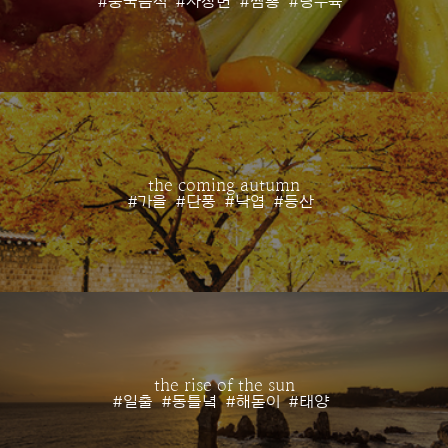
#중국음식
#자장면
#짬뽕
#탕수육
the coming autumn
#가을
#단풍
#낙엽
#등산
the rise of the sun
#일출
#동틀녘
#해돋이
#태양