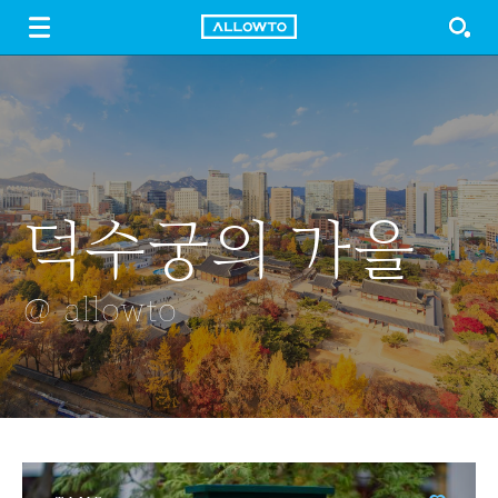
LOGIN
SIGN UP
FREE DOWNLOAD
GUIDE
덕수궁의 가을
사과
큰 나무
근정전
표사는곳
@ allowto
@ allowto
@ allowto
@ allowto
@ allowto