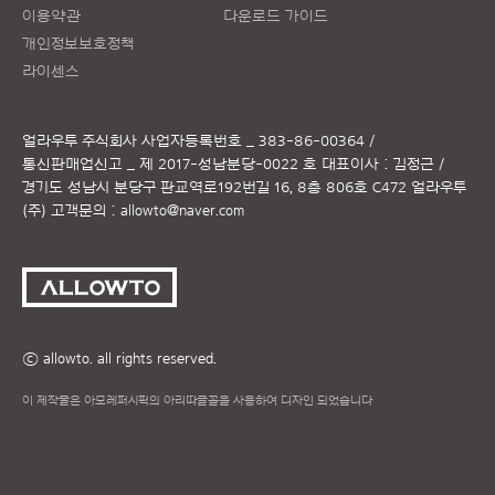
이용약관
다운로드 가이드
개인정보보호정책
라이센스
얼라우투 주식회사
사업자등록번호 _ 383-86-00364 /
통신판매업신고 _ 제 2017-성남분당-0022 호
대표이사 : 김정근 /
경기도 성남시 분당구 판교역로192번길 16, 8층 806호 C472 얼라우투
(주)
고객문의 :
allowto@naver.com
ⓒ allowto. all rights reserved.
이 제작물은 아모레퍼시픽의 아리따글꼴을 사용하여 디자인 되었습니다