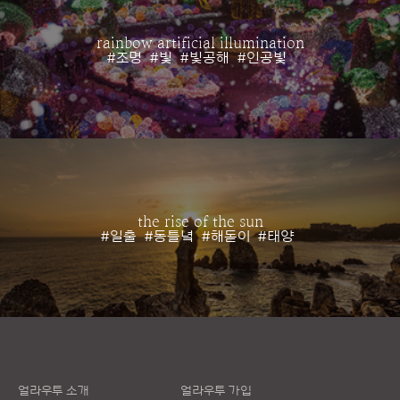
rainbow artificial illumination
#조명
#빛
#빛공해
#인공빛
the rise of the sun
#일출
#동틀녘
#해돋이
#태양
얼라우투 소개
얼라우투 가입