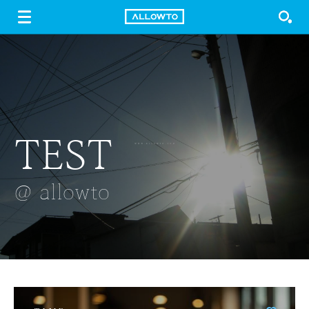
LOGIN
SIGN UP
FREE DOWNLOAD
GUIDE
TEST
구체관절인형
열기구
꽃망울
빨간꽃
@ allowto
@ allowto
@ allowto
@ allowto
@ allowto