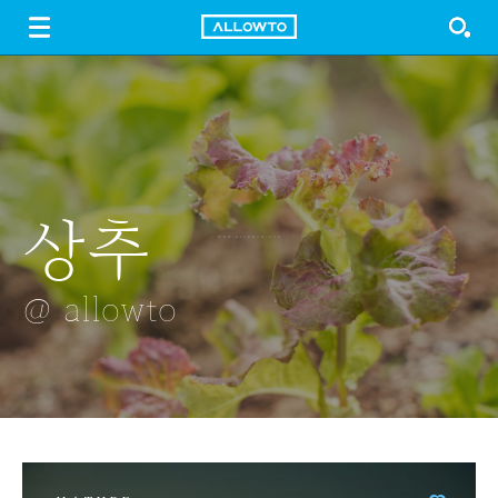
LOGIN
SIGN UP
FREE DOWNLOAD
GUIDE
상추
쌀이 열린 벼
은행나무
경화역의 소녀
롯데타워불꽃축
@ allowto
@ allowto
@ allowto
@ allowto
@ allowto