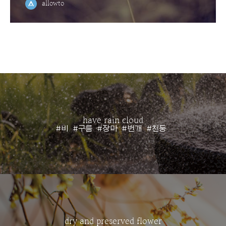
allowto
have rain cloud
#비
#구름
#장마
#번개
#천둥
dry and preserved flower