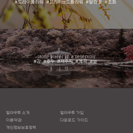
#드라이플라워
#프리저브드플라워
#말린꽃
#조화
store water in a reservoir
#강
#호수
#저수지
#계곡
#늪
얼라우투 소개
얼라우투 가입
이용약관
다운로드 가이드
개인정보보호정책