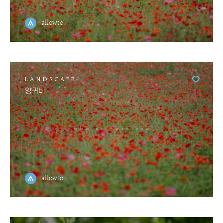
allowto
LANDSCAPE
양귀비
allowto