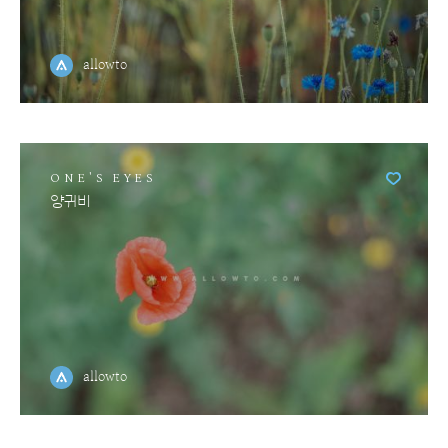
allowto
ONE'S EYES
양귀비
allowto