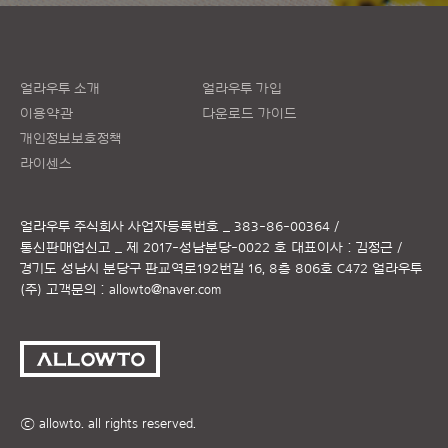
얼라우투 소개
얼라우투 가입
이용약관
다운로드 가이드
개인정보보호정책
라이센스
얼라우투 주식회사
사업자등록번호 _ 383-86-00364 /
통신판매업신고 _ 제 2017-성남분당-0022 호
대표이사 : 김정근 /
경기도 성남시 분당구 판교역로192번길 16, 8층 806호 C472 얼라우투
(주)
고객문의 :
allowto@naver.com
ⓒ allowto. all rights reserved.