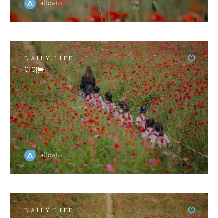
allowto
DAILY LIFE
아이들
allowto
DAILY LIFE