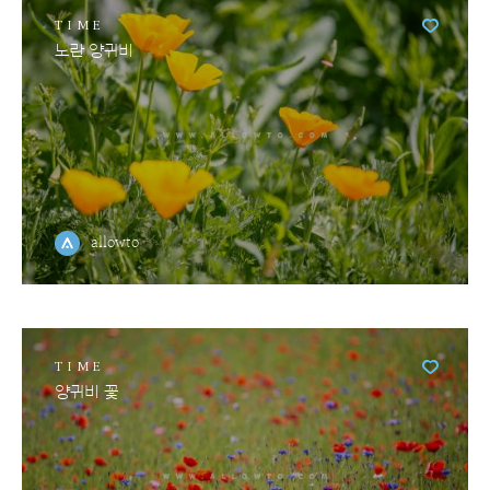
TIME
노란 양귀비
allowto
TIME
양귀비 꽃