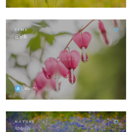
TIME
금낭화
allowto
NATURE
악세사리