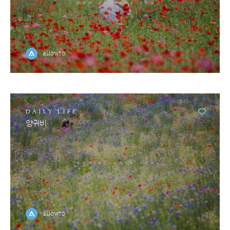
allowto
DAILY LIFE
양귀비
allowto