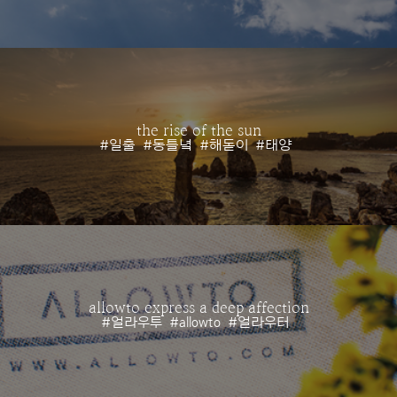
the rise of the sun
#일출
#동틀녘
#해돋이
#태양
allowto express a deep affection
#얼라우투
#allowto
#얼라우터