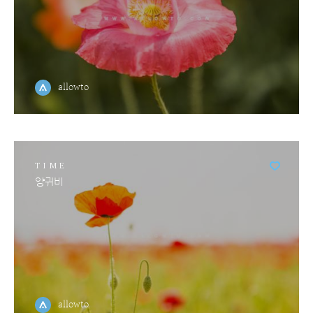
allowto
TIME
양귀비
allowto