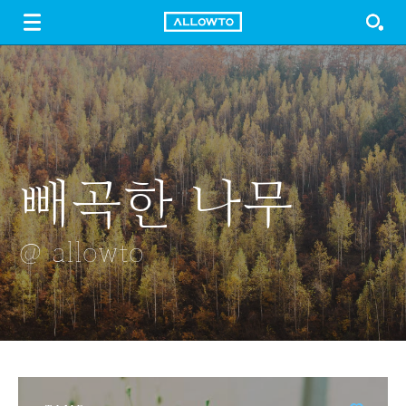
LOGIN
SIGN UP
FREE DOWNLOAD
GUIDE
빼곡한 나무
나무
깍은 복숭아
드론
수문을 열다
@ allowto
@ allowto
@ allowto
@ allowto
@ allowto