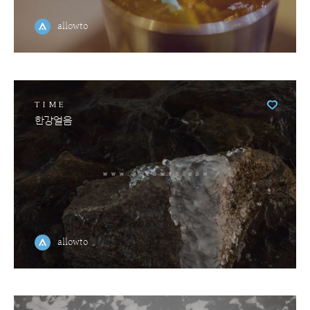
allowto
TIME
한강얼음
allowto