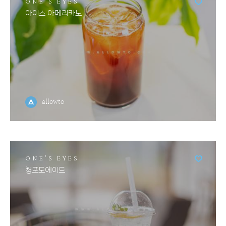
ONE'S EYES
아이스 아메리카노
allowto
ONE'S EYES
청포도에이드