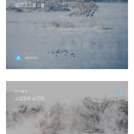
상고대 스물스물
allowto
TIME
소양강의 상고대