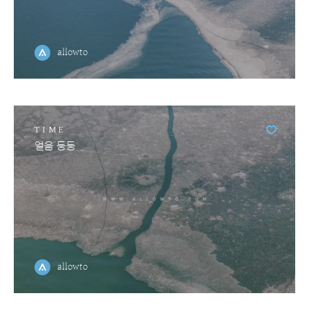
allowto
TIME
얼음 둥둥
allowto