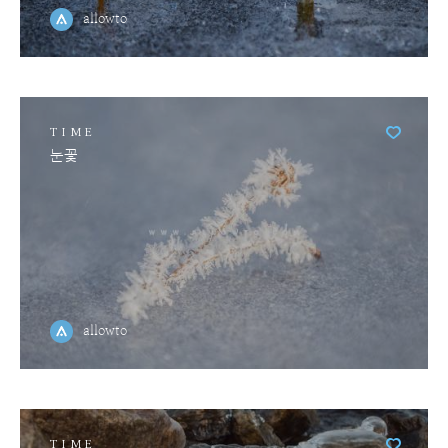
allowto
TIME
눈꽃
allowto
TIME