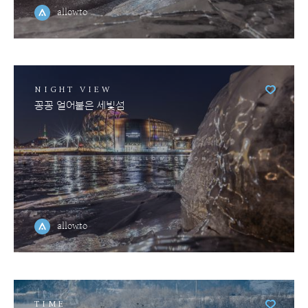
allowto
NIGHT VIEW
꽁꽁 얼어붙은 세빛섬
allowto
TIME