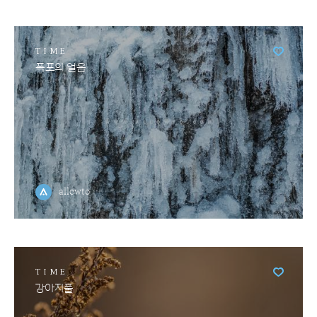
TIME
폭포의 얼음
allowto
TIME
강아지풀