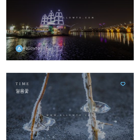
allowto
TIME
얼음꽃