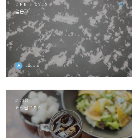
ONE'S EYES
얼음판
allowto
DISH
탄산음료 한잔