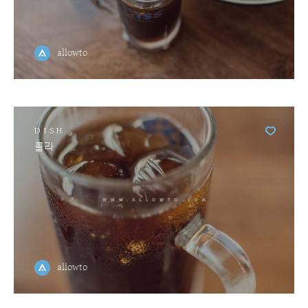
allowto
DISH
콜라
allowto