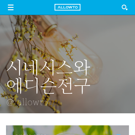
LOGIN
SIGN UP
FREE DOWNLOAD
GUIDE
시네시스와
자목련과 벚꽃
회식자리
남한산성에서
2017년 정월
에디슨전구
본 서울야경
대보름달
@ allowto
@ allowto
@ allowto
@ allowto
@ allowto