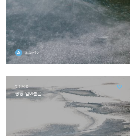
allowto
TIME
꽁꽁 얼어붙은