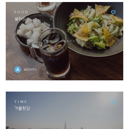
FOOD
샐러드
allowto
TIME
겨울한강