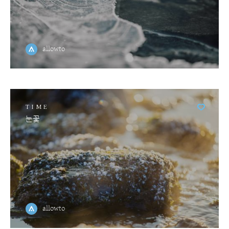
allowto
TIME
눈꽃
allowto