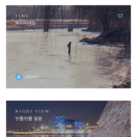
TIME
뛰지마세요
allowto
NIGHT VIEW
반들반들 얼음