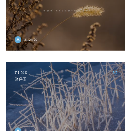
allowto
TIME
얼음꽃
allowto