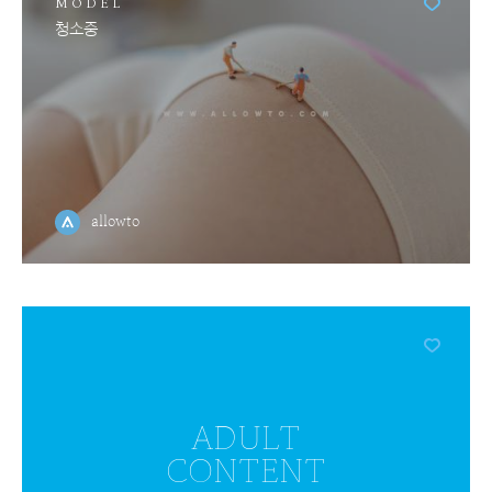
MODEL
청소중
allowto
MODEL
모델놀이
ADULT
CONTENT