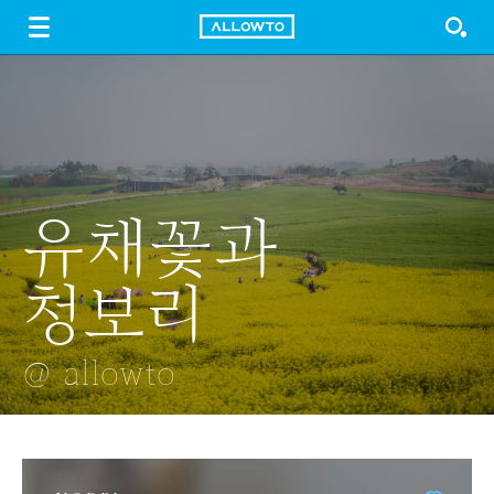
LOGIN
SIGN UP
FREE DOWNLOAD
GUIDE
유채꽃과
성당의 야경
악세사리
아름다운
거름
청보리
경복궁 단청
@ allowto
@ allowto
@ allowto
@ allowto
@ allowto