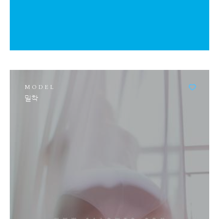
allowto
MODEL
밀착