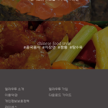
chinese food style
#중국음식
#자장면
#짬뽕
#탕수육
얼라우투 소개
얼라우투 가입
이용약관
다운로드 가이드
개인정보보호정책
라이센스