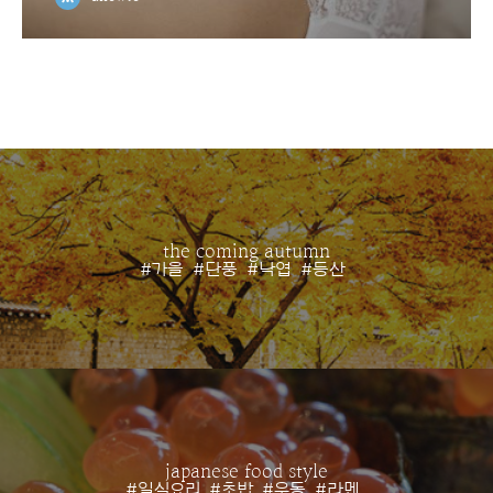
the coming autumn
#가을
#단풍
#낙엽
#등산
japanese food style
#일식요리
#초밥
#우동
#라멘