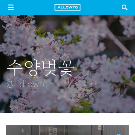
LOGIN
SIGN UP
FREE DOWNLOAD
GUIDE
수양벚꽃
스키장
마음을 말하다
양귀비
안개낀 나무
@ allowto
@ allowto
@ allowto
@ allowto
@ allowto