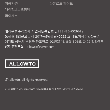
이용약관
다운로드 가이드
개인정보보호정책
라이센스
얼라우투 주식회사
사업자등록번호 _ 383-86-00364 /
통신판매업신고 _ 제 2017-성남분당-0022 호
대표이사 : 김정근 /
경기도 성남시 분당구 판교역로192번길 16, 8층 806호 C472 얼라우투
(주)
고객문의 :
allowto@naver.com
ⓒ allowto. all rights reserved.
이 제작물은 아모레퍼시픽의 아리따글꼴을 사용하여 디자인 되었습니다