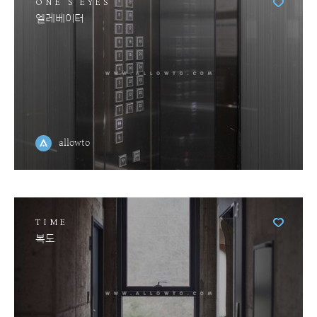
ONE'S EYES
엘레베이터
allowto
TIME
복도