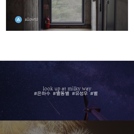
allowto
look up at milky way
#은하수
#별똥별
#유성우
#별