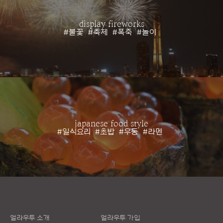
display fireworks
#불꽃
#축제
#폭죽
#놀이
japanese food style
#일식요리
#초밥
#우동
#라멘
얼라우투 소개
얼라우투 가입