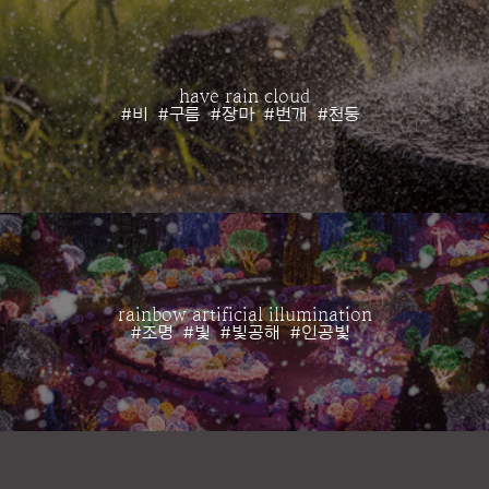
have rain cloud
#비
#구름
#장마
#번개
#천둥
rainbow artificial illumination
#조명
#빛
#빛공해
#인공빛