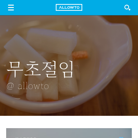
LOGIN
SIGN UP
FREE DOWNLOAD
GUIDE
무초절임
닭발
셋팅
흰색 장미
서울세계불꽃축
@ allowto
@ allowto
@ allowto
@ allowto
@ allowto