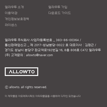
얼라우투 소개
얼라우투 가입
이용약관
다운로드 가이드
개인정보보호정책
라이센스
얼라우투 주식회사
사업자등록번호 _ 383-86-00364 /
통신판매업신고 _ 제 2017-성남분당-0022 호
대표이사 : 김정근 /
경기도 성남시 분당구 판교역로192번길 16, 8층 806호 C472 얼라우투
(주)
고객문의 :
allowto@naver.com
ⓒ allowto. all rights reserved.
이 제작물은 아모레퍼시픽의 아리따글꼴을 사용하여 디자인 되었습니다