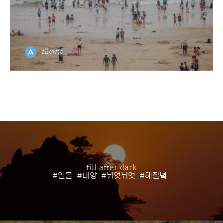
allowto
till after dark
#일몰
#태양
#뉘엿뉘엿
#해질녘