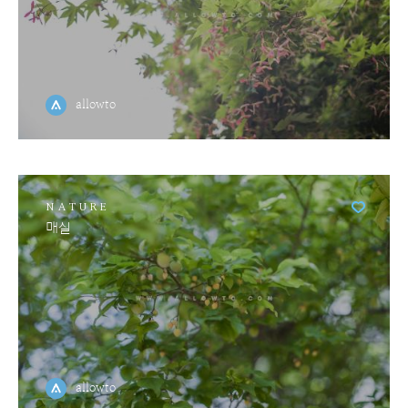
allowto
NATURE
매실
allowto