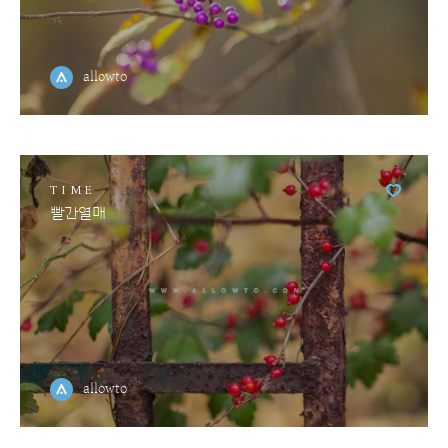
allowto
TIME
빨간열매
allowto