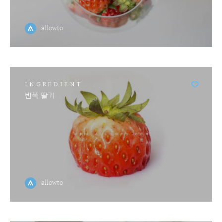
allowto
INGREDIENT
반쪽 딸기
allowto