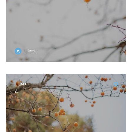
allowto
TIME
감