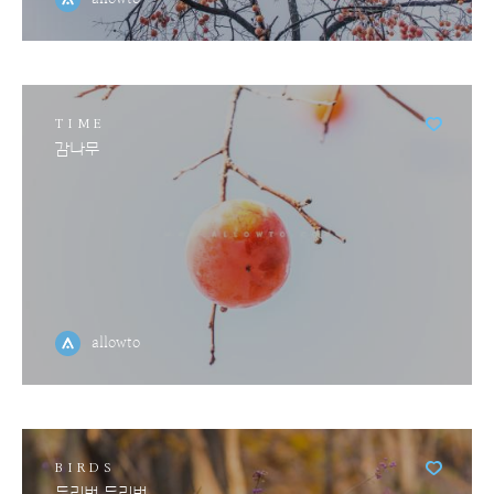
TIME
감나무
allowto
BIRDS
두리번 두리번