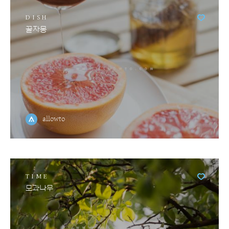
DISH
꿀자몽
allowto
TIME
모과나무