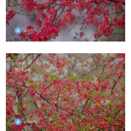
allowto
ONE'S EYES
명자나무
allowto