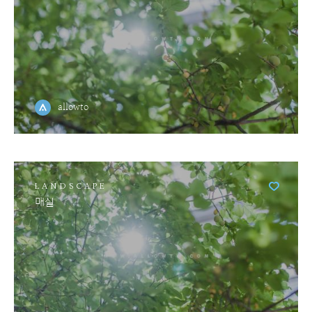
allowto
LANDSCAPE
매실