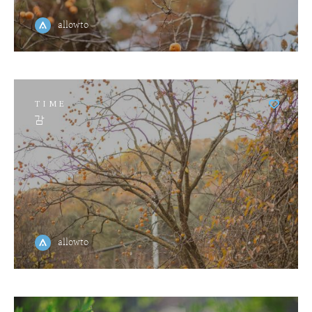
allowto
TIME
감
allowto