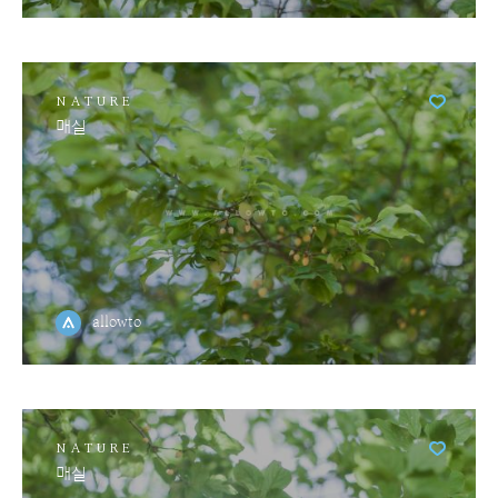
NATURE
매실
allowto
NATURE
매실