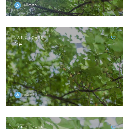
allowto
LANDSCAPE
매실
allowto
LANDSCAPE