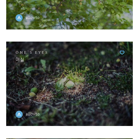
allowto
ONE'S EYES
매실
allowto