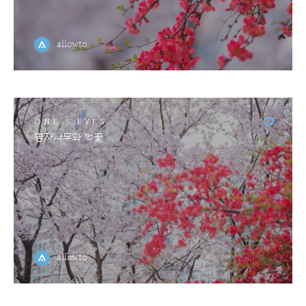
allowto
ONE'S EYES
명자나무와 벚꽃
allowto