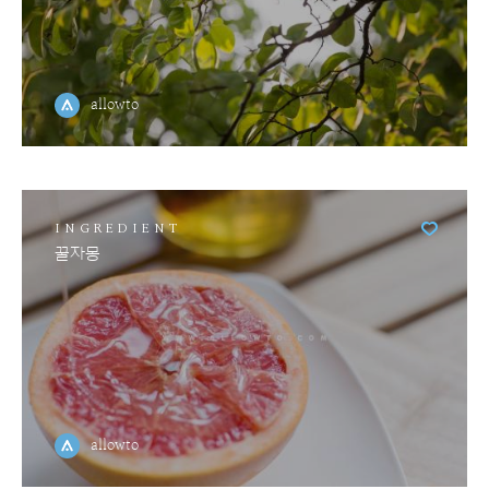
allowto
INGREDIENT
꿀자몽
allowto