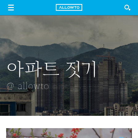
LOGIN
SIGN UP
FREE DOWNLOAD
GUIDE
아파트 짓기
장미
옛날담배
공방 풍경
기와
@ allowto
@ allowto
@ allowto
@ allowto
@ allowto