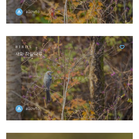
allowto
BIRDS
새와 작살나무
allowto