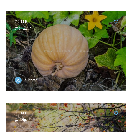
TIME
늙은호박
allowto
TIME
감나무