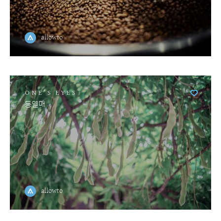
allowto
ONE'S EYES
등열매
allowto