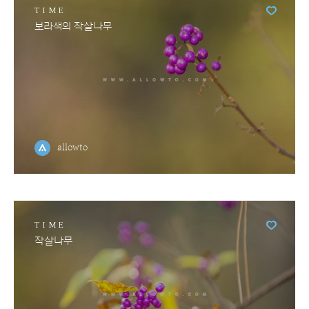
TIME
보라색의 작살나무
allowto
TIME
작살나무