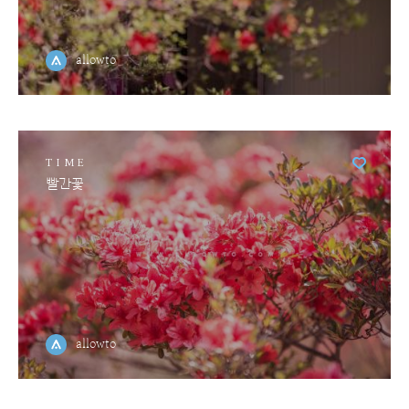
allowto
TIME
빨간꽃
allowto