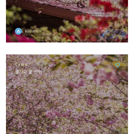
allowto
TIME
꽃사과 꽃 엔딩