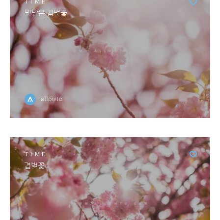
TIME
빚받은 겹벚꽃
allowto
TIME
겹벚꽃