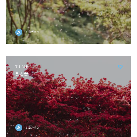
allowto
TIME
빨간꽃
allowto