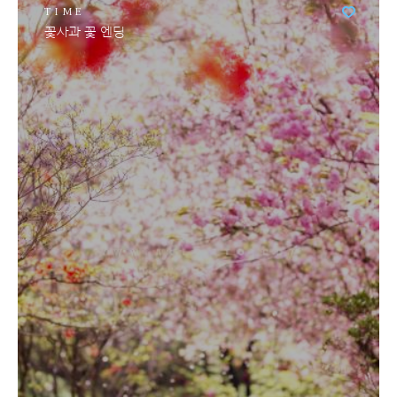
TIME
꽃사과 꽃 엔딩