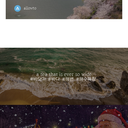
allowto
a sea that is ever so wide
#바닷가
#바다
#해변
#해수욕장