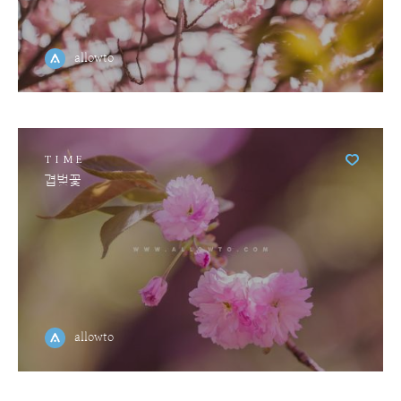
allowto
TIME
겹벚꽃
allowto