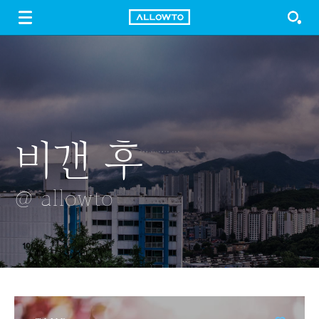
LOGIN
SIGN UP
FREE DOWNLOAD
GUIDE
비갠 후
따뜻한 티
스튜디오
안개꽃
잠자리
@ allowto
@ allowto
@ allowto
@ allowto
@ allowto