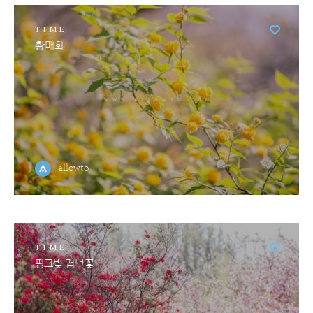
TIME
황매화
allowto
TIME
핑크빛 겹벚꽃