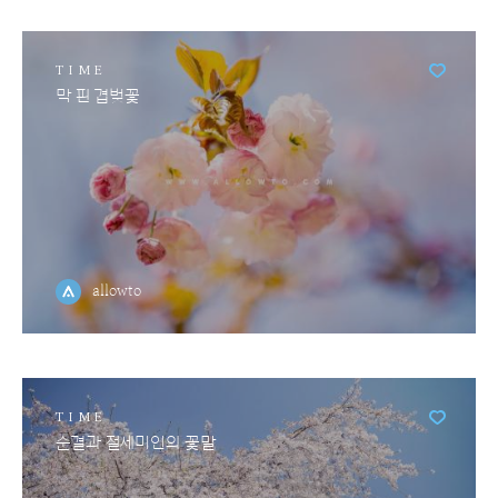
TIME
막 핀 겹벚꽃
allowto
TIME
순결과 절세미인의 꽃말