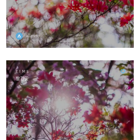
allowto
TIME
빨간꽃