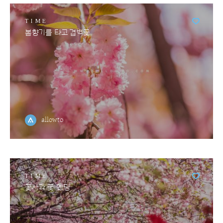
TIME
봄향기를 타고 겹벚꽃
allowto
TIME
꽃사과 꽃 엔딩