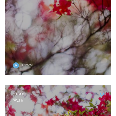
allowto
TIME
빨간꽃