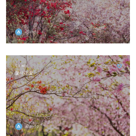
allowto
TIME
꽃사과 꽃
allowto