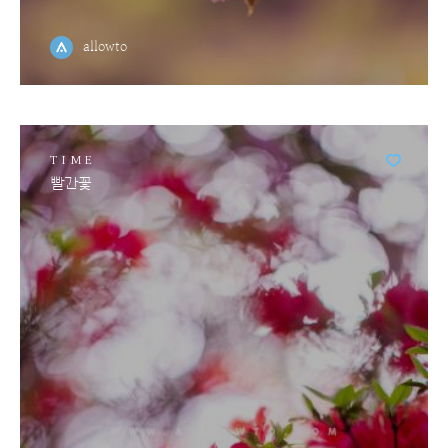
allowto
TIME
빨간꽃