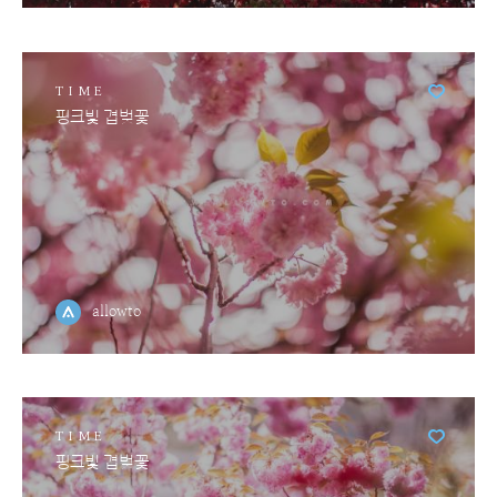
TIME
핑크빛 겹벚꽃
allowto
TIME
핑크빛 겹벚꽃