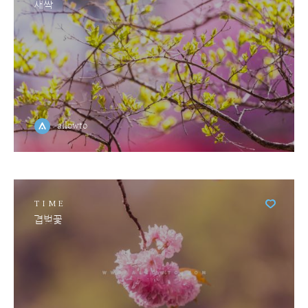
새싹
allowto
TIME
겹벚꽃