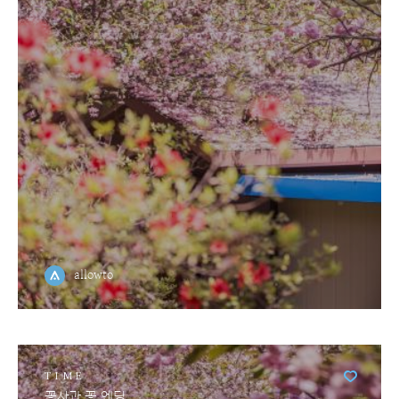
allowto
TIME
꽃사과 꽃 엔딩