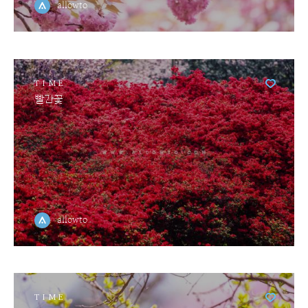
allowto
TIME
빨간꽃
allowto
TIME