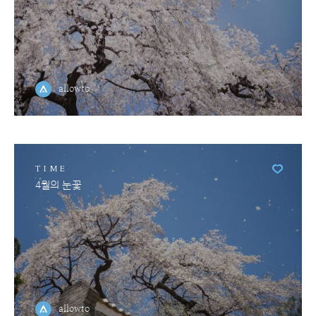
allowto
TIME
4월의 눈꽃
allowto