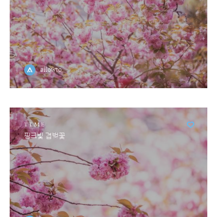
allowto
TIME
핑크빛 겹벚꽃