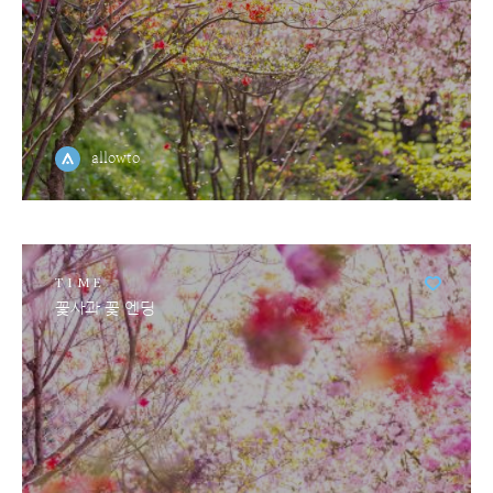
allowto
TIME
꽃사과 꽃 엔딩