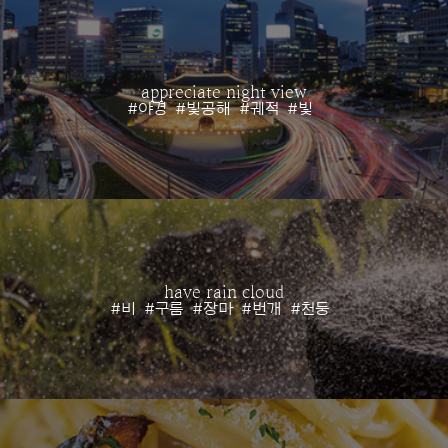
appreciate night view
#야경
#빛공해
#궤적
#빛
have rain cloud
#비
#구름
#장마
#번개
#천둥