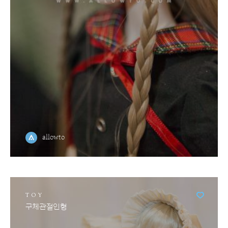
allowto
TOY
구체관절인형