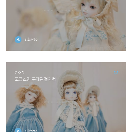
allowto
TOY
고급스런 구체관절인형
allowto