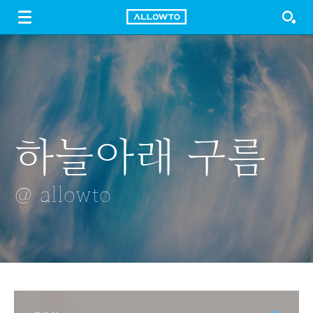
LOGIN
SIGN UP
FREE DOWNLOAD
GUIDE
하늘아래 구름
가을, 고궁의
두물머리의 아침
해바라기
작은 저수지의
아름다움이
아침
@ allowto
@ allowto
@ allowto
짙어간다
@ allowto
@ allowto