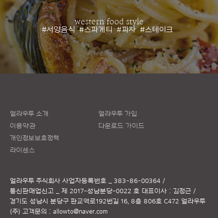
western food style
#서양음식
#스파게티
#피자
#스테이크
얼라우투 소개
얼라우투 가입
이용약관
다운로드 가이드
개인정보보호정책
라이센스
얼라우투 주식회사
사업자등록번호 _ 383-86-00364 /
통신판매업신고 _ 제 2017-성남분당-0022 호
대표이사 : 김정근 /
경기도 성남시 분당구 판교역로192번길 16, 8층 806호 C472 얼라우투
(주)
고객문의 :
allowto@naver.com