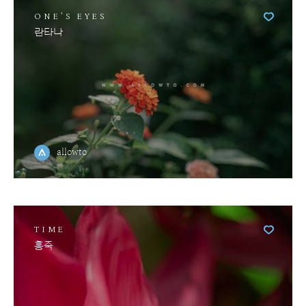
ONE'S EYES
란타나
allowto
TIME
홍죽