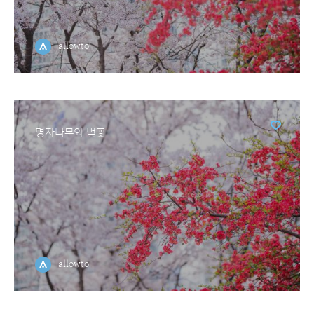
allowto
명자나무와 벚꽃
allowto