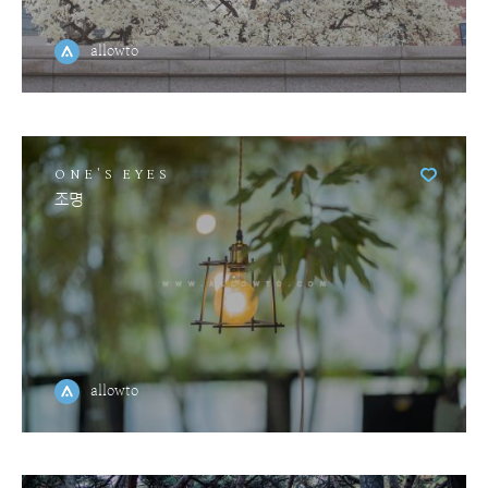
allowto
ONE'S EYES
조명
allowto