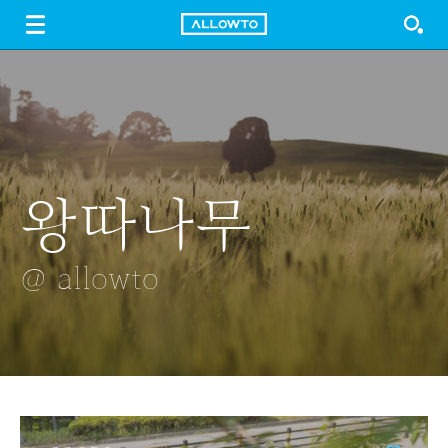
LOGIN
SIGN UP
FREE DOWNLOAD
GUIDE
왕따나무
발자국
풍경소리
남한산성에서
레몬
본 서울야경
@ allowto
@ allowto
@ allowto
@ allowto
@ allowto