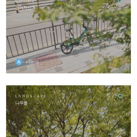
GOODS
전기자전거
allowto
LANDSCAPE
나무들