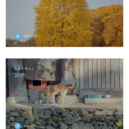
allowto
ANIMAL
강아지
allowto