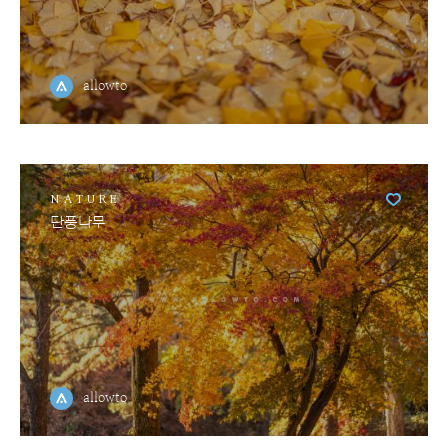
allowto
NATURE
단풍나무
allowto