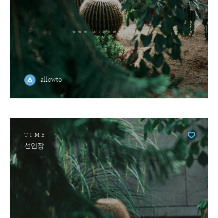
allowto
TIME
선인장