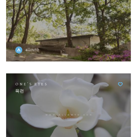
allowto
ONE'S EYES
목련