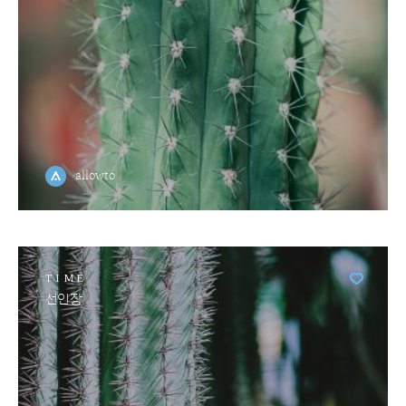
allowto
TIME
선인장