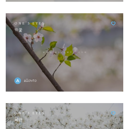
ONE'S EYES
벚꽃
allowto
ONE'S EYES
목련