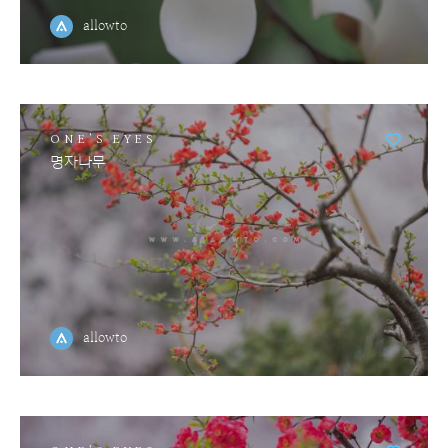
allowto
ONE'S EYES
명자나무
allowto