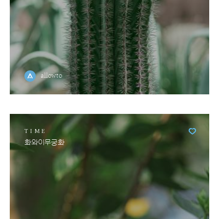
allowto
TIME
화와이무궁화