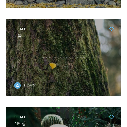
TIME
가을
allowto
TIME
선인장