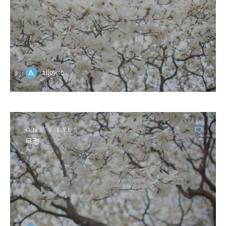
allowto
ONE'S EYES
목련