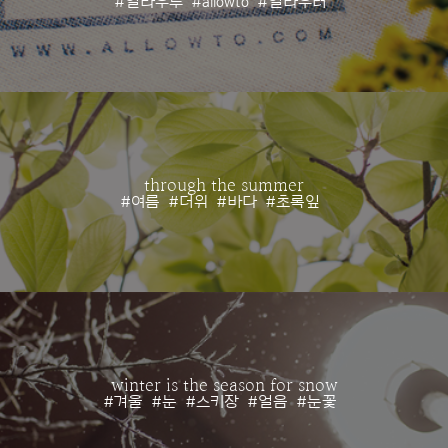
#얼라우투
#allowto
#얼라우터
through the summer
#여름
#더위
#바다
#초록잎
winter is the season for snow
#겨울
#눈
#스키장
#얼음
#눈꽃