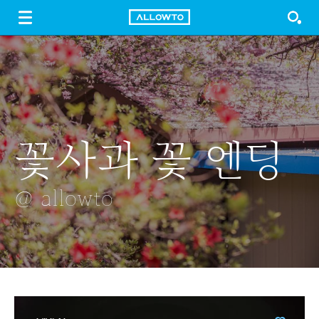
LOGIN
SIGN UP
FREE DOWNLOAD
GUIDE
꽃사과 꽃 엔딩
운동장
스키장
카페에서
장작
@ allowto
@ allowto
@ allowto
@ allowto
@ allowto