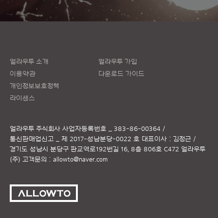
얼라우투 소개
얼라우투 가입
이용약관
다운로드 가이드
개인정보보호정책
라이센스
얼라우투 주식회사
사업자등록번호 _ 383-86-00364 /
통신판매업신고 _ 제 2017-성남분당-0022 호
대표이사 : 김정근 /
경기도 성남시 분당구 판교역로192번길 16, 8층 806호 C472 얼라우투
(주)
고객문의 :
allowto@naver.com