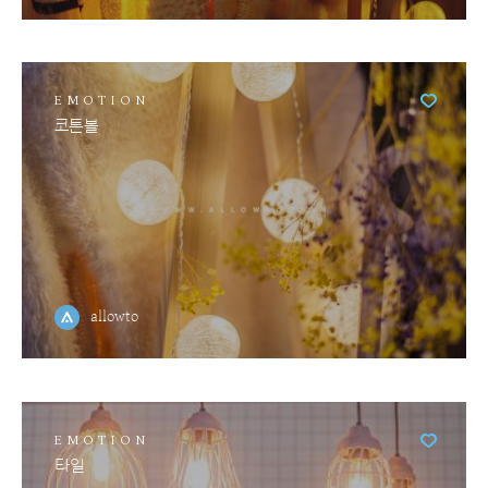
EMOTION
코튼볼
allowto
EMOTION
타일