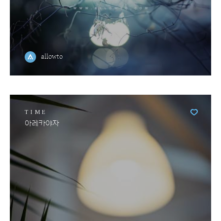
allowto
TIME
아레카야자