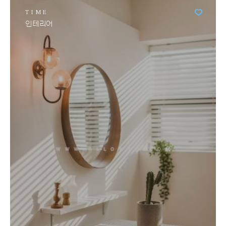
TIME
인테리어