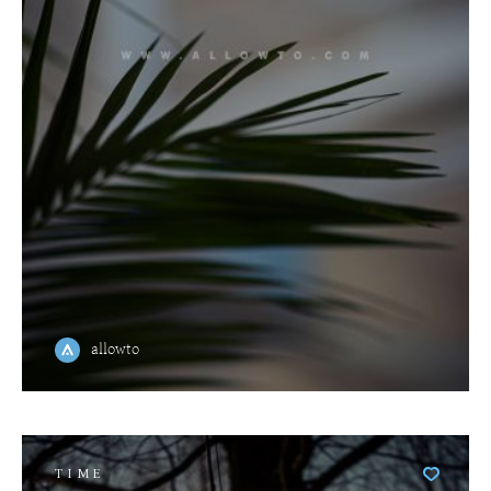
allowto
TIME