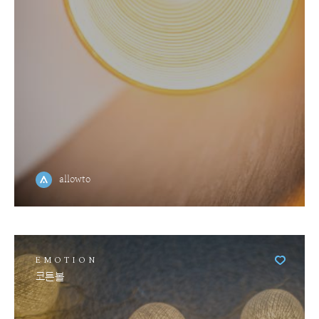
allowto
EMOTION
코튼볼