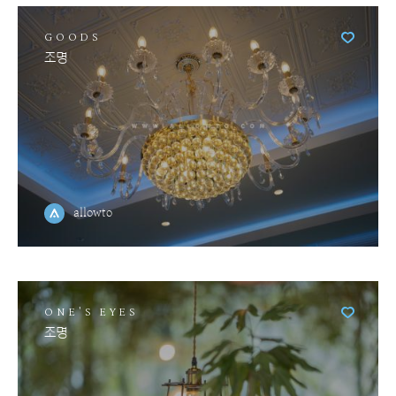
GOODS
조명
allowto
ONE'S EYES
조명