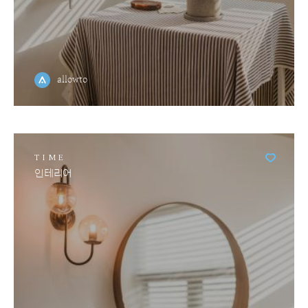
allowto
TIME
인테리어