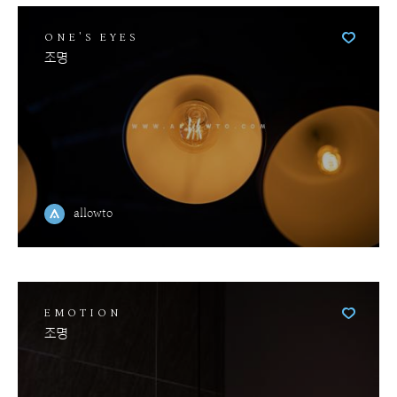
ONE'S EYES
조명
allowto
EMOTION
조명