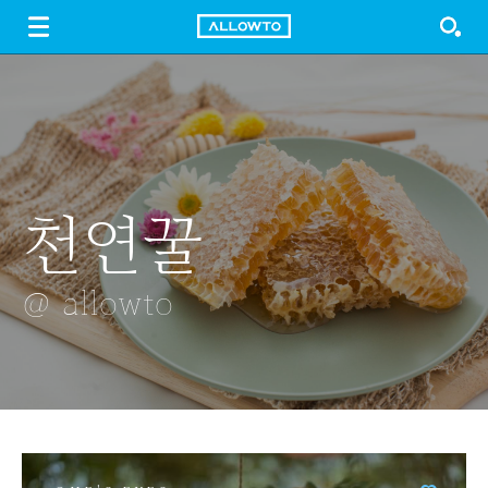
LOGIN
SIGN UP
FREE DOWNLOAD
GUIDE
천연꿀
덩그러니 꿀
아침을
롯데월드타워
배추
맞이하는
@ allowto
@ allowto
@ allowto
@ allowto
@ allowto