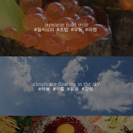
japanese food style
#일식요리
#초밥
#우동
#라멘
clouds are floating in the sky
#하늘
#구름
#맑음
#감성