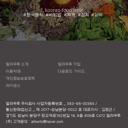
korean food style
#한국음식
#비빔밥
#찌게
#김치
#갈비
얼라우투 소개
얼라우투 가입
이용약관
다운로드 가이드
개인정보보호정책
라이센스
얼라우투 주식회사
사업자등록번호 _ 383-86-00364 /
통신판매업신고 _ 제 2017-성남분당-0022 호
대표이사 : 김정근 /
경기도 성남시 분당구 판교역로192번길 16, 8층 806호 C472 얼라우투
(주)
고객문의 :
allowto@naver.com