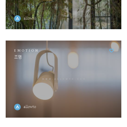
allowto
EMOTION
조명
allowto