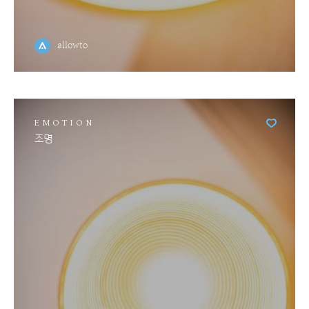
allowto
EMOTION
조명