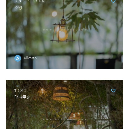
ONE'S EYES
조명
allowto
TIME
대나무숲