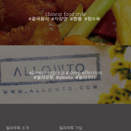
chinese food style
#중국음식
#자장면
#짬뽕
#탕수육
allowto express a deep affection
#얼라우투
#allowto
#얼라우터
얼라우투 소개
얼라우투 가입