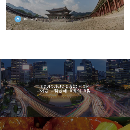
allowto
appreciate night view
#야경
#빛공해
#궤적
#빛