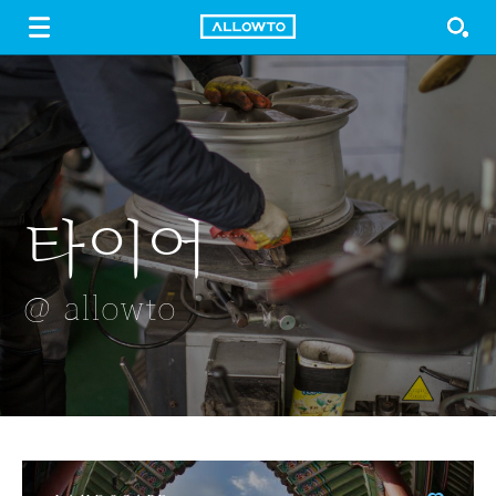
LOGIN
SIGN UP
FREE DOWNLOAD
GUIDE
타이어
천연꿀
분리수거
파란하늘
수문을 열다
벚꽃가득
@ allowto
@ allowto
@ allowto
@ allowto
@ allowto