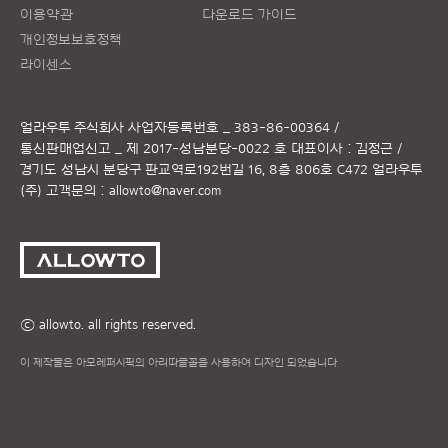
이용약관
다운로드 가이드
개인정보보호정책
라이센스
얼라우투 주식회사
사업자등록번호 _ 383-86-00364 /
통신판매업신고 _ 제 2017-성남분당-0022 호
대표이사 : 김정근 /
경기도 성남시 분당구 판교역로192번길 16, 8층 806호 C472 얼라우투
(주)
고객문의 :
allowto@naver.com
ⓒ allowto. all rights reserved.
이 제작물은 아모레퍼시픽의 아리따글꼴을 사용하여 디자인 되었습니다