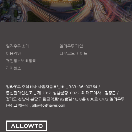
얼라우투 소개
얼라우투 가입
이용약관
다운로드 가이드
개인정보보호정책
라이센스
얼라우투 주식회사
사업자등록번호 _ 383-86-00364 /
통신판매업신고 _ 제 2017-성남분당-0022 호
대표이사 : 김정근 /
경기도 성남시 분당구 판교역로192번길 16, 8층 806호 C472 얼라우투
(주)
고객문의 :
allowto@naver.com