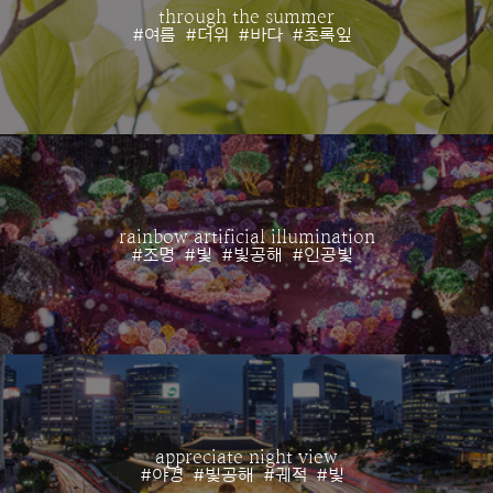
through the summer
#여름
#더위
#바다
#초록잎
rainbow artificial illumination
#조명
#빛
#빛공해
#인공빛
appreciate night view
#야경
#빛공해
#궤적
#빛