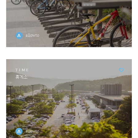
allowto
TIME
휴게소
allowto