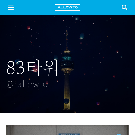
LOGIN
SIGN UP
FREE DOWNLOAD
GUIDE
83타워
토라짐
코스모스
카메라
벚꽃
@ allowto
@ allowto
@ allowto
@ allowto
@ allowto