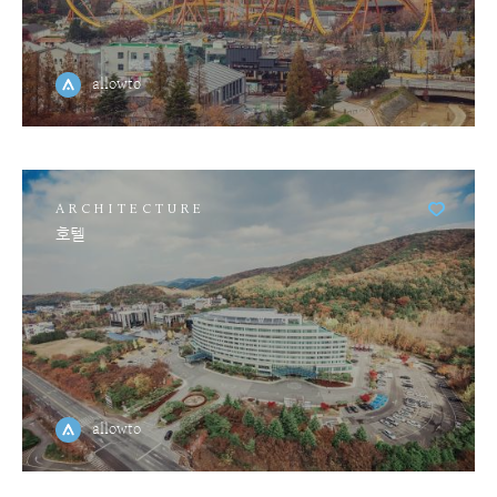
allowto
ARCHITECTURE
호텔
allowto