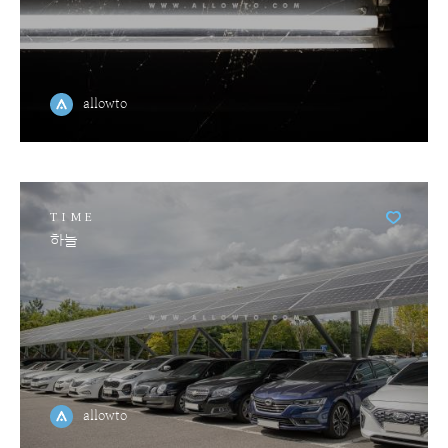
allowto
TIME
하늘
allowto