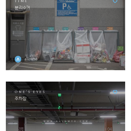
TIME
분리수거
allowto
ONE'S EYES
주차장