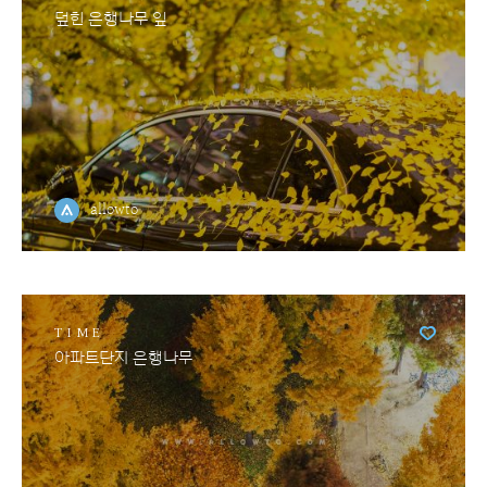
덮힌 은행나무 잎
allowto
TIME
아파트단지 은행나무