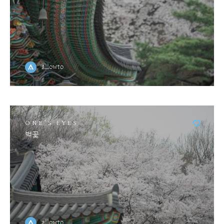
allowto
ONE'S EYES
벚꽃
allowto