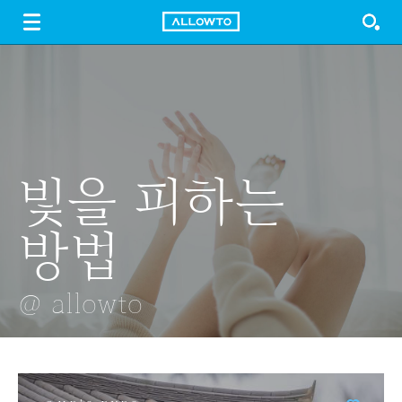
LOGIN
SIGN UP
FREE DOWNLOAD
GUIDE
빛을 피하는
아파트
수정구슬 백마
발에 바른것
자전거 보관소
방법
@ allowto
@ allowto
@ allowto
@ allowto
@ allowto