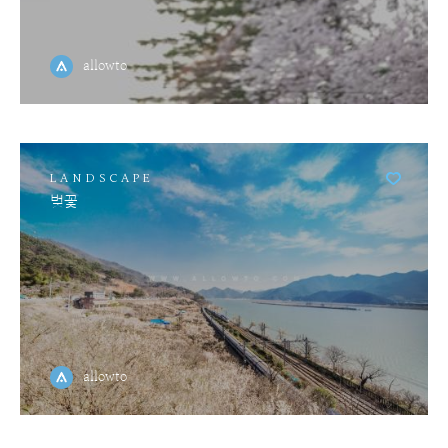
allowto
LANDSCAPE
벚꽃
allowto