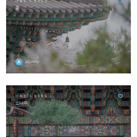
ONE'S EYES
종
allowto
ONE'S EYES
소나무