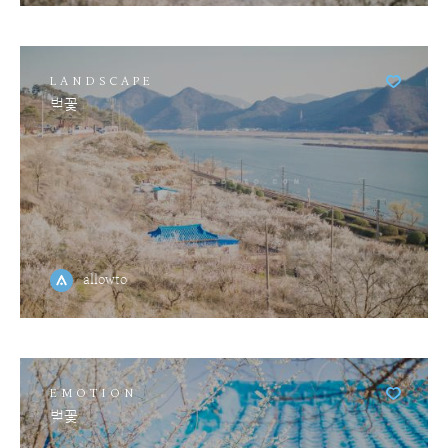
LANDSCAPE
벚꽃
allowto
EMOTION
벚꽃