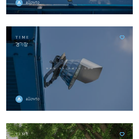
allowto
TIME
경기장
allowto
TIME