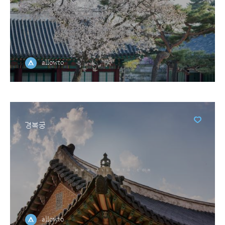
allowto
경복궁
allowto