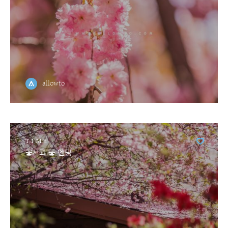
allowto
TIME
꽃사과 꽃 엔딩