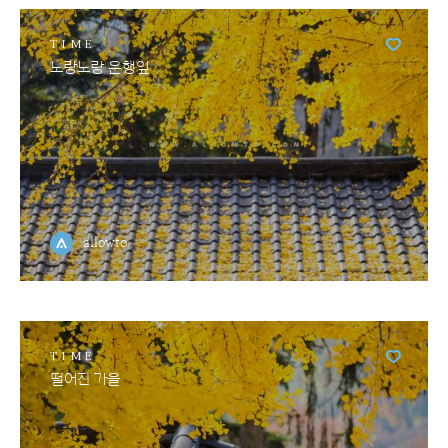
TIME
노랑노랑 은행잎
allowto
TIME
떨어진 가을