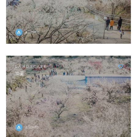
allowto
LANDSCAPE
벚꽃
allowto