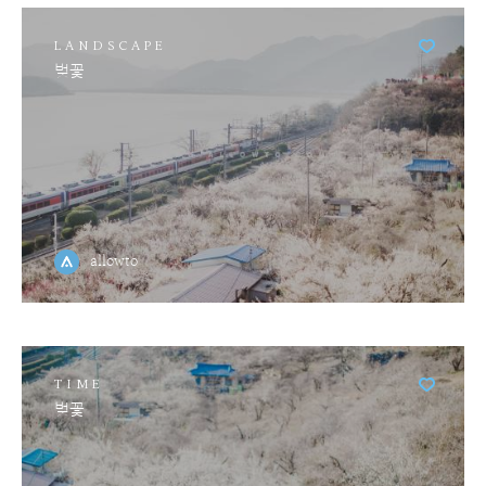
LANDSCAPE
벚꽃
allowto
TIME
벚꽃