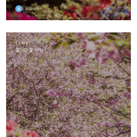
allowto
TIME
꽃사과 꽃 엔딩