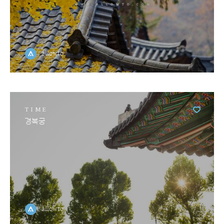
allowto
TIME
경복궁
allowto