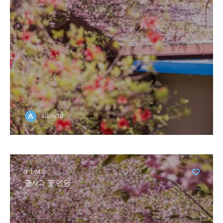
allowto
TIME
꽃사과 꽃 엔딩