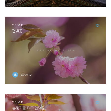
TIME
겹벚꽃
allowto
TIME
봄향기를 타고 겹벚꽃