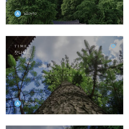
allowto
TIME
잣나무
allowto