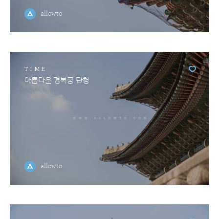
allowto
TIME
아름다운 경복궁 단청
allowto