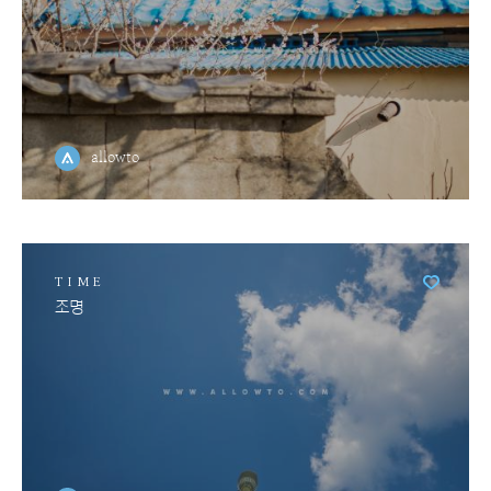
allowto
TIME
조명