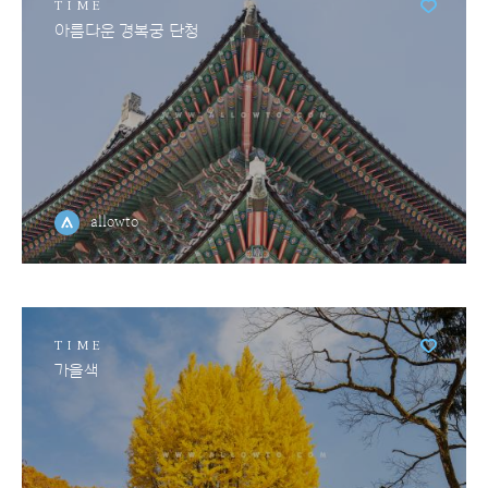
TIME
아름다운 경복궁 단청
allowto
TIME
가을색