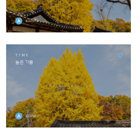
allowto
TIME
높은 가을
allowto