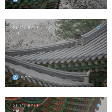
ONE'S EYES
기와
allowto
ONE'S EYES
사찰