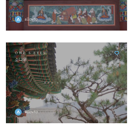
allowto
ONE'S EYES
소나무
allowto