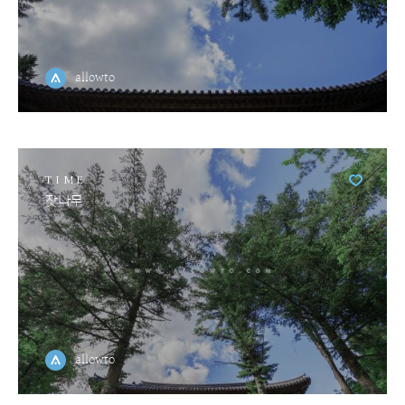
allowto
TIME
잣나무
allowto