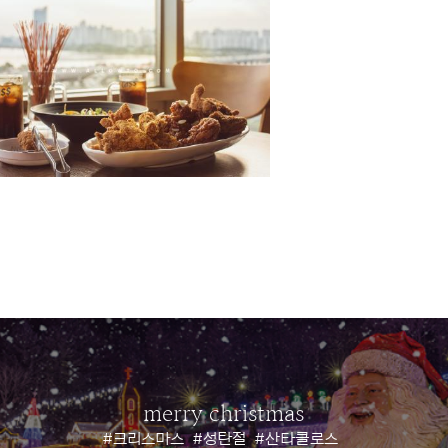
merry christmas
#크리스마스
#성탄절
#산타클로스