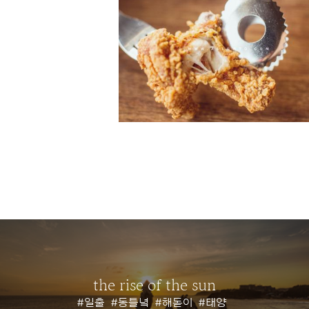
the rise of the sun
#일출
#동틀녘
#해돋이
#태양