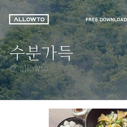
FREE DOWNLOAD
수분가득
장미
대나무숲
자목련
마카롱 한입에 
@ allowto
@ allowto
@ allowto
@ allowto
@ allowto