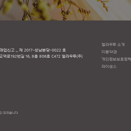
얼라우투 소개
매업신고 _ 제 2017-성남분당-0022 호
이용약관
로192번길 16, 8층 806호 C472 얼라우투(주)
개인정보보호정
라이센스
인 되었습니다