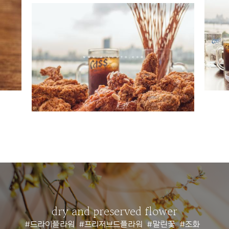
dry and preserved flower
#드라이플라워
#프리저브드플라워
#말린꽃
#조화