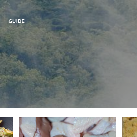
GUIDE
쏙~