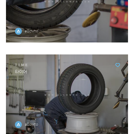
allowto
TIME
타이어
allowto