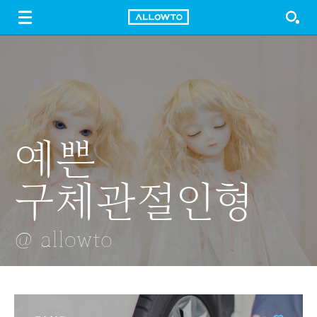
LOGIN
SIGN UP
FREE DOWNLOAD
GUIDE
예쁜
모락모락
콘텍트렌즈
스테이크 만들기
양 한마리
구체관절인형
김나는
@ allowto
@ allowto
@ allowto
@ allowto
@ allowto