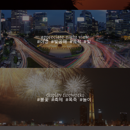
appreciate night view
#야경
#빛공해
#궤적
#빛
display fireworks
#불꽃
#축제
#폭죽
#놀이