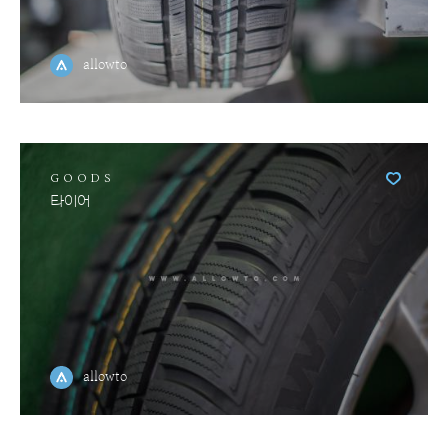
allowto
GOODS
타이어
allowto