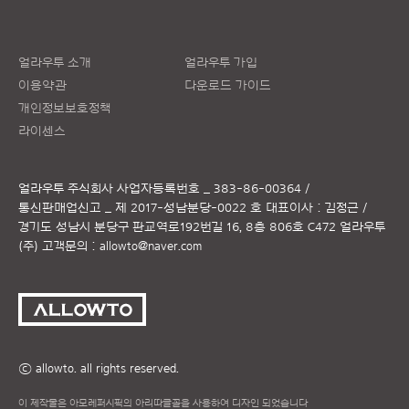
얼라우투 소개
얼라우투 가입
이용약관
다운로드 가이드
개인정보보호정책
라이센스
얼라우투 주식회사
사업자등록번호 _ 383-86-00364 /
통신판매업신고 _ 제 2017-성남분당-0022 호
대표이사 : 김정근 /
경기도 성남시 분당구 판교역로192번길 16, 8층 806호 C472 얼라우투
(주)
고객문의 :
allowto@naver.com
ⓒ allowto. all rights reserved.
이 제작물은 아모레퍼시픽의 아리따글꼴을 사용하여 디자인 되었습니다