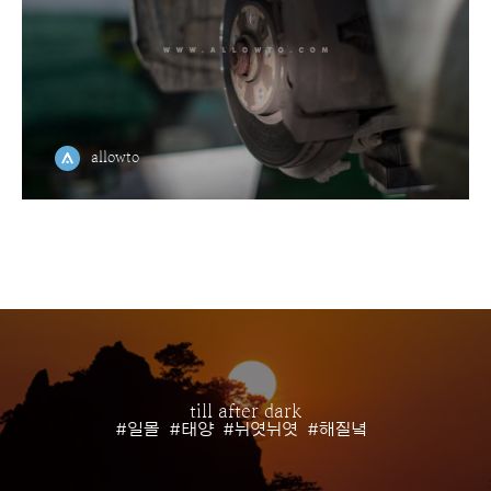
allowto
till after dark
#일몰
#태양
#뉘엿뉘엿
#해질녘