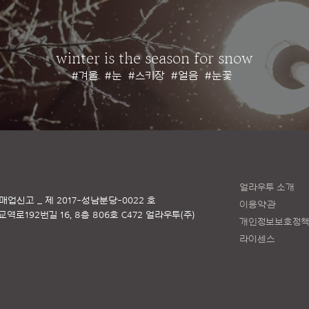
winter is the season for snow
#겨울
#눈
#스키장
#얼음
#눈꽃
얼라우투 소개
매업신고 _ 제 2017-성남분당-0022 호
이용약관
로192번길 16, 8층 806호 C472 얼라우투(주)
개인정보보호정
라이센스