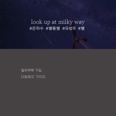
look up at milky way
#은하수
#별똥별
#유성우
#별
얼라우투 가입
다운로드 가이드
책