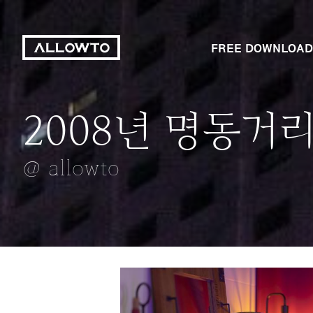
FREE DOWNLOAD
2008년 명동거
차가운 아이스크
숲
구름깔린 롯데
스타플라워
@ allowto
@ allowto
@ allowto
@ allowto
@ allowto