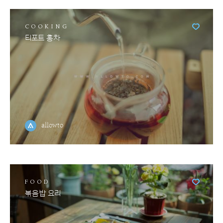
COOKING
티포트 홍차
allowto
FOOD
볶음밥 요리