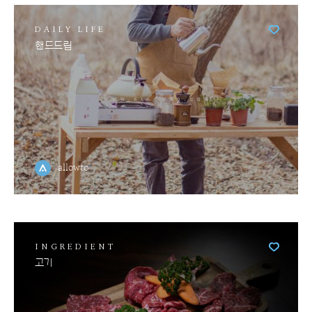
DAILY LIFE
핸드드립
allowto
INGREDIENT
고기