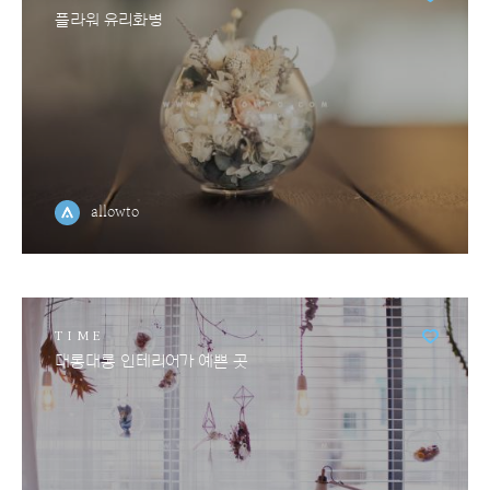
플라워 유리화병
allowto
TIME
대롱대롱 인테리어가 예쁜 곳