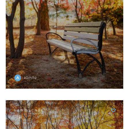
allowto
LANDSCAPE
가을