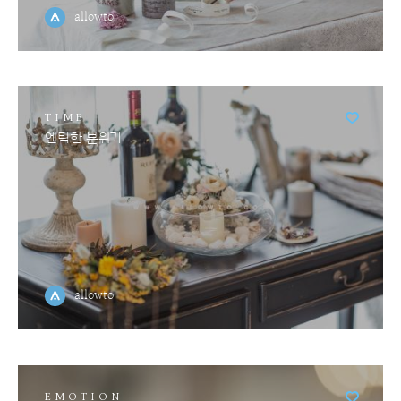
allowto
TIME
엔틱한 분위기
allowto
EMOTION