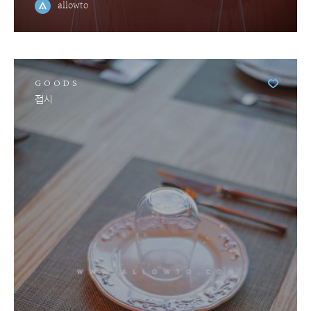
allowto
GOODS
접시