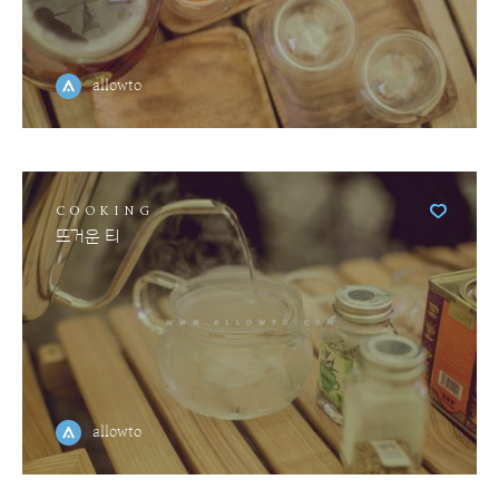
allowto
COOKING
뜨거운 티
allowto