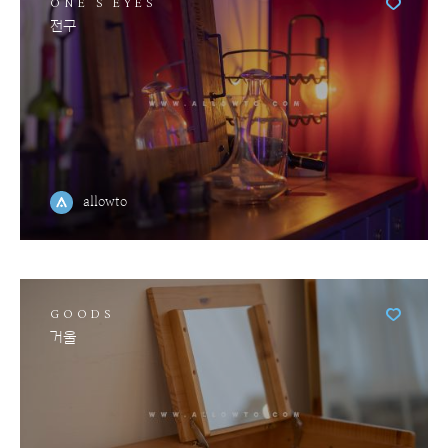
ONE'S EYES
전구
allowto
GOODS
거울