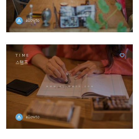
allowto
TIME
스템프
allowto