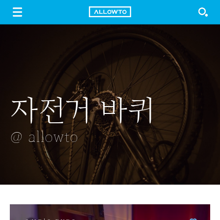
LOGIN
SIGN UP
FREE DOWNLOAD
GUIDE
자전거 바퀴
목련
시리얼 풍덩
은행나무 풍경
구운천
@ allowto
@ allowto
@ allowto
@ allowto
@ allowto