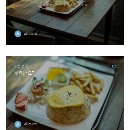
allowto
FOOD
볶음밥 요리
allowto