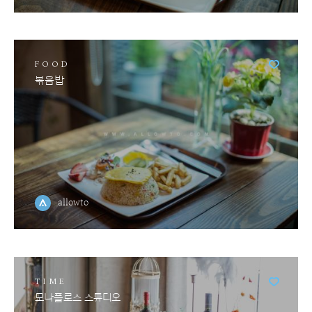
FOOD
볶음밥
allowto
TIME
모나플로스 스튜디오