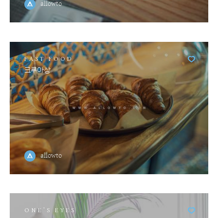
allowto
FAST FOOD
크루아상
allowto
ONE'S EYES