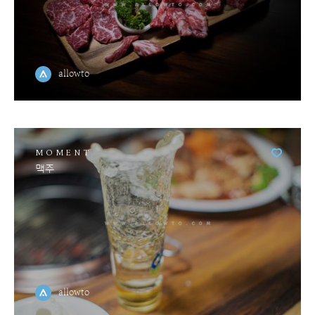
allowto
MOMENT
맥주
allowto