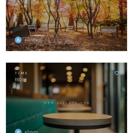
allowto
TIME
테이블
allowto