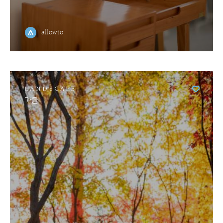
allowto
LANDSCAPE
가을