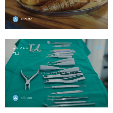
allowto
GOODS
치과
allowto