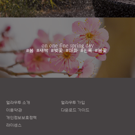
on one fine spring day
#봄
#새싹
#벚꽃
#매화
#신록
#봄꽃
얼라우투 소개
얼라우투 가입
이용약관
다운로드 가이드
개인정보보호정책
라이센스