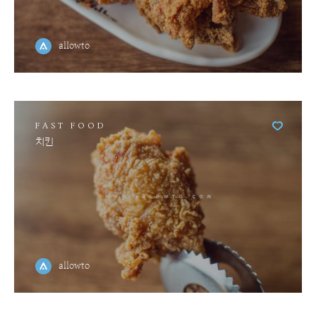
allowto
FAST FOOD
치킨
allowto