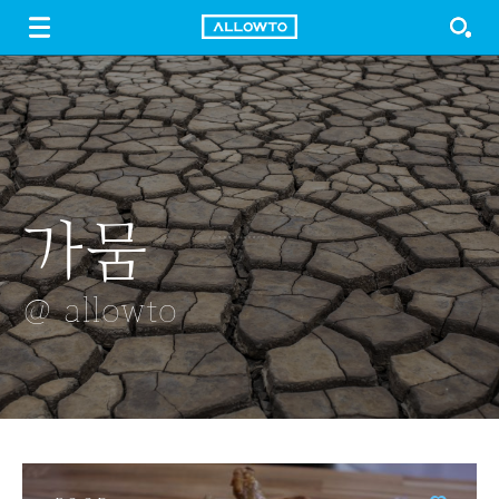
LOGIN
SIGN UP
FREE DOWNLOAD
GUIDE
가뭄
비구름과
소나무
구름
나무가지
골프코스
@ allowto
@ allowto
@ allowto
@ allowto
@ allowto