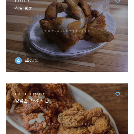
FOOD
시장 통닭
allowto
FAST FOOD
양념반 프라이드반