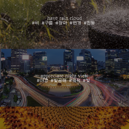
have rain cloud
#비
#구름
#장마
#번개
#천둥
appreciate night view
#야경
#빛공해
#궤적
#빛