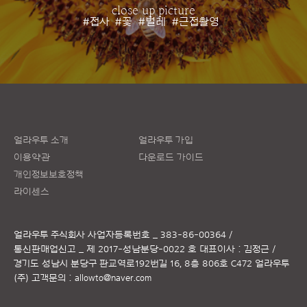
close up picture
#접사
#꽃
#벌레
#근접촬영
얼라우투 소개
얼라우투 가입
이용약관
다운로드 가이드
개인정보보호정책
라이센스
얼라우투 주식회사
사업자등록번호 _ 383-86-00364 /
통신판매업신고 _ 제 2017-성남분당-0022 호
대표이사 : 김정근 /
경기도 성남시 분당구 판교역로192번길 16, 8층 806호 C472 얼라우투
(주)
고객문의 :
allowto@naver.com