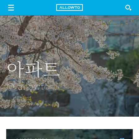
LOGIN
SIGN UP
FREE DOWNLOAD
GUIDE
아파트
만원의 행복
연날리기
고추밭
물놀이
@ allowto
@ allowto
@ allowto
@ allowto
@ allowto