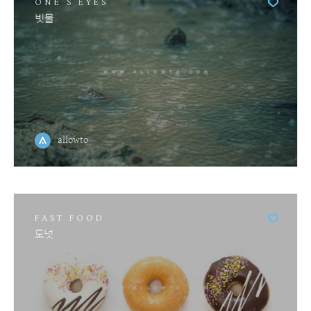
ONE'S EYES
빗물
allowto
FAST FOOD
도넛