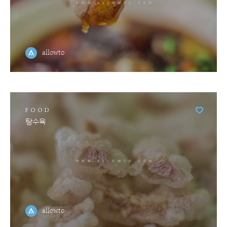
allowto
FOOD
탕수육
allowto