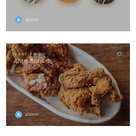
allowto
FAST FOOD
양념반 프라이드반
allowto