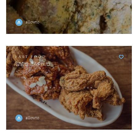
allowto
FAST FOOD
양념반 프라이드반
allowto