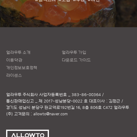
얼라우투 소개
얼라우투 가입
이용약관
다운로드 가이드
개인정보보호정책
라이센스
얼라우투 주식회사
사업자등록번호 _ 383-86-00364 /
통신판매업신고 _ 제 2017-성남분당-0022 호
대표이사 : 김정근 /
경기도 성남시 분당구 판교역로192번길 16, 8층 806호 C472 얼라우투
(주)
고객문의 :
allowto@naver.com