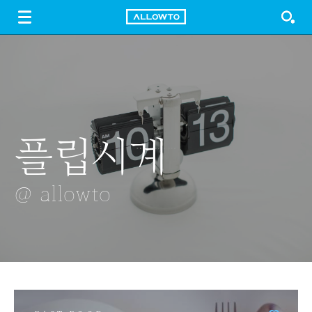
LOGIN
SIGN UP
FREE DOWNLOAD
GUIDE
플립시계
가뭄
막 핀 겹벚꽃
여름나무
배수로
@ allowto
@ allowto
@ allowto
@ allowto
@ allowto