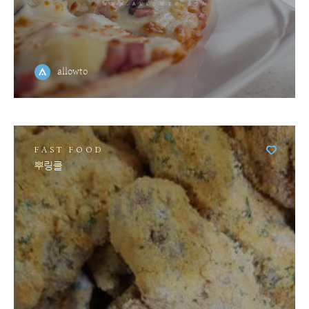
allowto
FAST FOOD
뿌링클