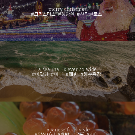
merry christmas
#크리스마스
#성탄절
#산타클로스
a sea that is ever so wide
#바닷가
#바다
#해변
#해수욕장
japanese food style
#일식요리
#초밥
#우동
#라멘