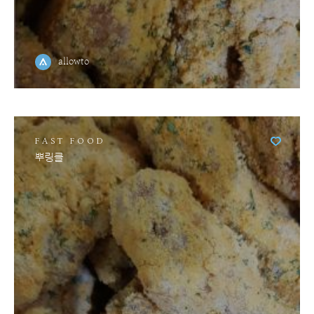
allowto
FAST FOOD
뿌링클