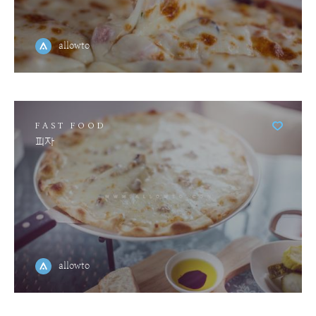
allowto
FAST FOOD
피자
allowto