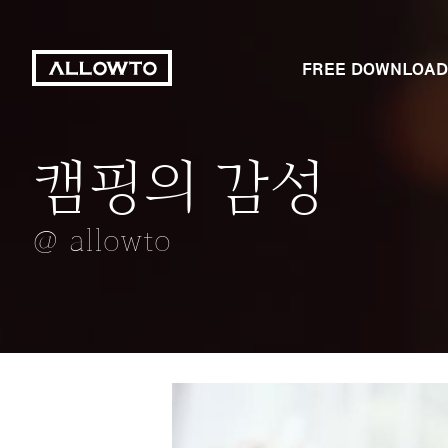
FREE DOWNLOAD
캠핑의 감성
울긋불긋 단풍
보케
라벤더
넌 내꺼야
@ allowto
@ allowto
@ allowto
@ allowto
@ allowto