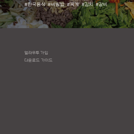
#한국음식
#비빔밥
#찌게
#김치
#갈비
얼라우투 가입
다운로드 가이드
책