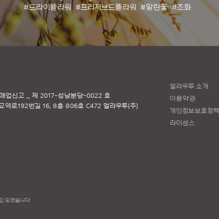
#드라이플라워
#프리저브드플라워
#말린꽃
#조화
얼라우투 소개
매업신고 _ 제 2017-성남분당-0022 호
이용약관
로192번길 16, 8층 806호 C472 얼라우투(주)
개인정보보호정
라이센스
인 되었습니다