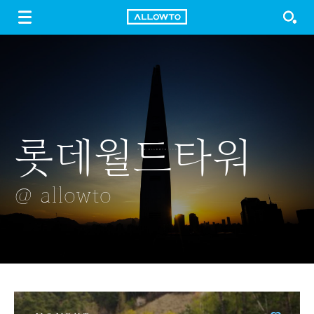
LOGIN
SIGN UP
FREE DOWNLOAD
GUIDE
롯데월드타워
아름다운
플립시계
우거진 벚꽃
자목련
경복궁 단청
@ allowto
@ allowto
@ allowto
@ allowto
@ allowto