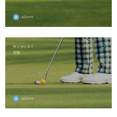
allowto
MOMENT
퍼팅
allowto