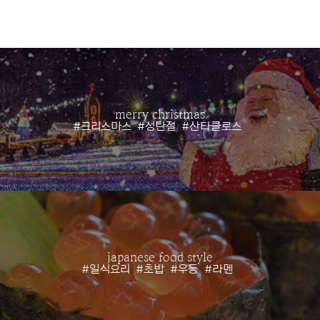
merry christmas
#크리스마스
#성탄절
#산타클로스
japanese food style
#일식요리
#초밥
#우동
#라멘