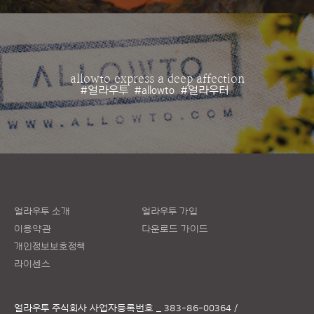
allowto express a deep affection
#얼라우투
#allowto
#얼라우터
얼라우투 소개
얼라우투 가입
이용약관
다운로드 가이드
개인정보보호정책
라이센스
얼라우투 주식회사
사업자등록번호 _ 383-86-00364 /